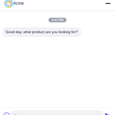
Acme
4:43 PM
Good day, what product are you looking for?
Senden Sie
0086-133-1645-0353
acme@ultrasonic-cleaningmachine.com
Zu Hause
Produkte
Videos
VR-Show
Über uns
Werksbesichtigung
Qualitätskontrolle
Kontakt mit uns
Bitte um ein Angebot
Sitemap
Datenschutzrichtlinie