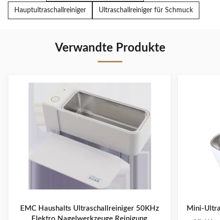
Hauptultraschallreiniger
Ultraschallreiniger für Schmuck
Verwandte Produkte
EMC Haushalts Ultraschallreiniger 50KHz
Mini-Ultra
Elektro Nagelwerkzeuge Reinigung