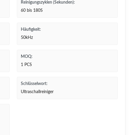
Reinigungszyklen (Sekunden):
60 bis 180S
Häufigkeit:
50kHz
MOQ:
1 PCS
Schlüsselwort:
Ultraschallreiniger