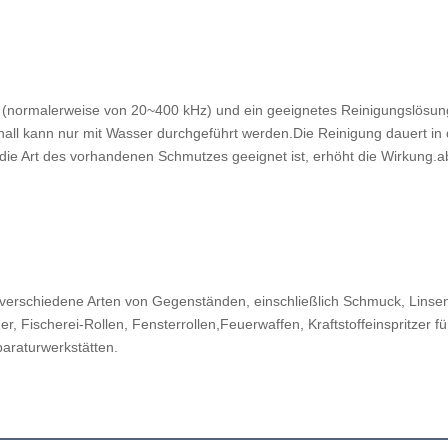
hall (normalerweise von 20~400 kHz) und ein geeignetes Reinigungslösu
l kann nur mit Wasser durchgeführt werden.Die Reinigung dauert in d
ie Art des vorhandenen Schmutzes geeignet ist, erhöht die Wirkung.ab
 verschiedene Arten von Gegenständen, einschließlich Schmuck, Linsen
r, Fischerei-Rollen, Fensterrollen,Feuerwaffen, Kraftstoffeinspritzer 
paraturwerkstätten.