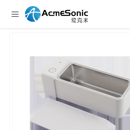
Zu Hause
>
Produits
>
Haushaltsultraschallreiniger
>
EMC Haush