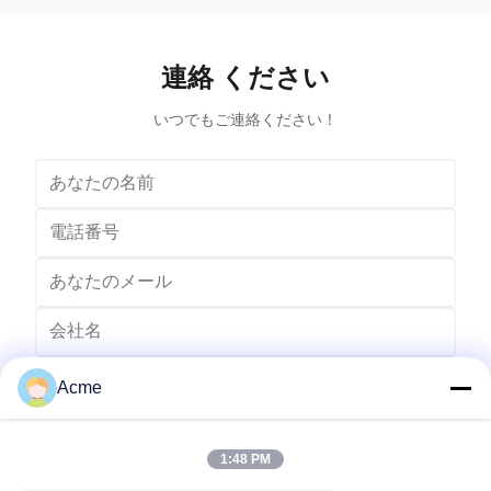
warm up the cleaning solution during the cleaning
Cleaner – en
process. The combination of ultrasonic cleaning and
cleaning
heat provides additional benefits in terms of cleaning
ultrasonic
連絡 ください
effectiveness and efficiency. The addition of heat in a
cleaning ma
heated
in 
いつでもご連絡ください！
Acme
1:48 PM