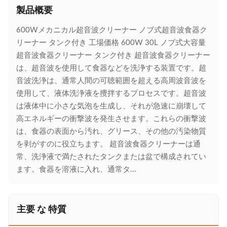
製品概要
600Wメカニカル超音波クリーナー ノブ式超音波食器ク
リーナー タンク付き 工場価格 600W 30L ノブ式大容量
超音波食器クリーナー タンク付き 超音波食器クリーナー
は、超音波を使用して食器などを洗浄する装置です。超
音波洗浄は、通常人間の可聴範囲を超える高周波音波を
使用して、液体洗浄液を攪拌するプロセスです。超音波
は液体中に小さな気泡を生成し、それが急速に崩壊して
高エネルギーの衝撃波を発生させます。これらの衝撃波
は、食器の表面から汚れ、グリース、その他の汚染物質
を剥がすのに役立ちます。 超音波食器クリーナーは通
常、洗浄液で満たされたタンクまたは盆で構成されてい
ます。食器を溶液に入れ、通常タ...
主要 な 特質