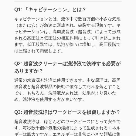
Q1: 「キャビテーション」とは？
キャビテーションとは、液体中で数百万個の小さな気泡
（または穴）が急速に形成され、破裂する現象です。キ
ャビテーションは、高周波音波（超音波）によって形成
される高圧波と低圧波の相互作用によって引き起こされ
ます。低圧段階では、気泡が徐々に増加し、高圧段階で
は圧縮されて内破します。
Q2: 超音波クリーナーは洗浄液で洗浄する必要が
ありますか？
通常の水資源も洗浄に使用できます。主な原理は、高周
波音波と超音波製品の振動に依存して汚れを落とすこと
です。もちろん、洗浄液があれば、効果がより良いた
め、洗浄液を使用する方が良いです。
Q3: 超音波洗浄はワークピースを損傷しますか？
超音波洗浄は、ほとんどのワークピースにとって安全で
す。毎秒数千個の気泡の爆縮によって生成されるエネル
ギーは膨大ですが、エネルギーは非常に小さな領域に集