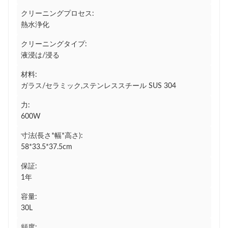
クリーニングプロセス:
熱水浄化
クリーニングタイプ:
液浸は/浸る
材料:
ガラス/セラミック,ステンレススチール SUS 304
力:
600W
寸法(長さ*幅*高さ):
58*33.5*37.5cm
保証:
1年
容量:
30L
頻度: