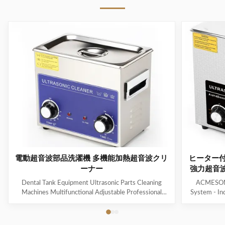
電動超音波部品洗濯機 多機能加熱超音波クリ
ヒーター
ーナー
強力超音波
ー
Dental Tank Equipment Ultrasonic Parts Cleaning
ACMESONIC
Machines Multifunctional Adjustable Professional
System - In
Customized Hot Water Cl Products Description A
Contaminant
heated ultrasonic cleaner is an advanced version of an
Jewelry, T
ultrasonic cleaner that includes a heating element to
grime with