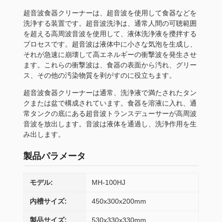
超音波食器クリーナーは、超音波を使用して食器などを
洗浄する装置です。超音波洗浄は、通常人間の可聴範囲
を超える高周波音波を使用して、液体洗浄液を攪拌する
プロセスです。超音波は液体中に小さな気泡を生成し、
それが急速に崩壊して高エネルギーの衝撃波を発生させ
ます。これらの衝撃波は、食器の表面から汚れ、グリー
ス、その他の汚染物質を剥がすのに役立ちます。
超音波食器クリーナーは通常、洗浄液で満たされたタン
クまたは盆で構成されています。食器を溶液に入れ、通
常タンクの底にある超音波トランスデューサーが高周波
音波を放出します。音波は液体を通過し、洗浄作用を生
み出します。
製品パラメータ
モデル:
MH-100HJ
内槽サイズ:
450x300x200mm
製品サイズ:
530x330x330mm