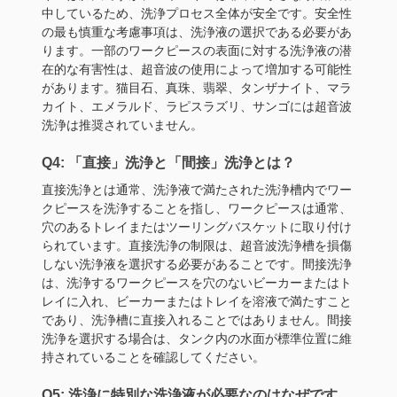
中しているため、洗浄プロセス全体が安全です。安全性
の最も慎重な考慮事項は、洗浄液の選択である必要があ
ります。一部のワークピースの表面に対する洗浄液の潜
在的な有害性は、超音波の使用によって増加する可能性
があります。猫目石、真珠、翡翠、タンザナイト、マラ
カイト、エメラルド、ラピスラズリ、サンゴには超音波
洗浄は推奨されていません。
Q4: 「直接」洗浄と「間接」洗浄とは？
直接洗浄とは通常、洗浄液で満たされた洗浄槽内でワー
クピースを洗浄することを指し、ワークピースは通常、
穴のあるトレイまたはツーリングバスケットに取り付け
られています。直接洗浄の制限は、超音波洗浄槽を損傷
しない洗浄液を選択する必要があることです。間接洗浄
は、洗浄するワークピースを穴のないビーカーまたはト
レイに入れ、ビーカーまたはトレイを溶液で満たすこと
であり、洗浄槽に直接入れることではありません。間接
洗浄を選択する場合は、タンク内の水面が標準位置に維
持されていることを確認してください。
Q5: 洗浄に特別な洗浄液が必要なのはなぜです