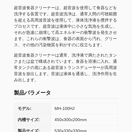
超音波食器クリーナーは、超音波を使用して食器などを
洗浄する装置です。超音波洗浄は、通常人間の可聴範囲
を超える高周波音波を使用して、液体洗浄液を攪拌する
プロセスです。超音波は液体中に小さな気泡を生成し、
それが急速に崩壊して高エネルギーの衝撃波を発生させ
ます。これらの衝撃波は、食器の表面から汚れ、グリー
ス、その他の汚染物質を剥がすのに役立ちます。
超音波食器クリーナーは通常、洗浄液で満たされたタン
クまたは盆で構成されています。食器を溶液に入れ、通
常タンクの底にある超音波トランスデューサーが高周波
音波を放出します。音波は液体を通過し、洗浄作用を生
み出します。
製品パラメータ
モデル:
MH-100HJ
内槽サイズ:
450x300x200mm
製品サイズ:
530x330x330mm