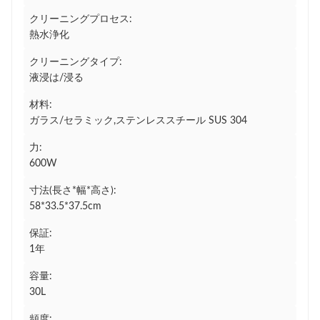
クリーニングプロセス:
熱水浄化
クリーニングタイプ:
液浸は/浸る
材料:
ガラス/セラミック,ステンレススチール SUS 304
力:
600W
寸法(長さ*幅*高さ):
58*33.5*37.5cm
保証:
1年
容量:
30L
頻度: