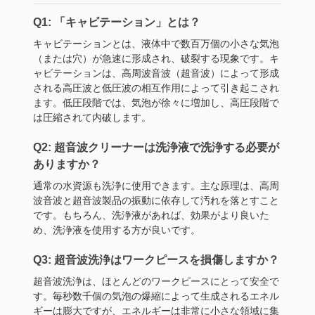
Q1: 「キャビテーション」とは？
キャビテーションとは、液体中で数百万個の小さな気泡
（または穴）が急速に形成され、破裂する現象です。キ
ャビテーションは、高周波音波（超音波）によって形成
される高圧波と低圧波の相互作用によって引き起こされ
ます。低圧段階では、気泡が徐々に増加し、高圧段階で
は圧縮されて内破します。
Q2: 超音波クリーナーは洗浄液で洗浄する必要が
ありますか？
通常の水資源も洗浄に使用できます。主な原理は、高周
波音波と超音波製品の振動に依存して汚れを落とすこと
です。もちろん、洗浄液があれば、効果がより良いた
め、洗浄液を使用する方が良いです。
Q3: 超音波洗浄はワークピースを損傷しますか？
超音波洗浄は、ほとんどのワークピースにとって安全で
す。毎秒数千個の気泡の爆縮によって生成されるエネル
ギーは膨大ですが、エネルギーは非常に小さな領域に集