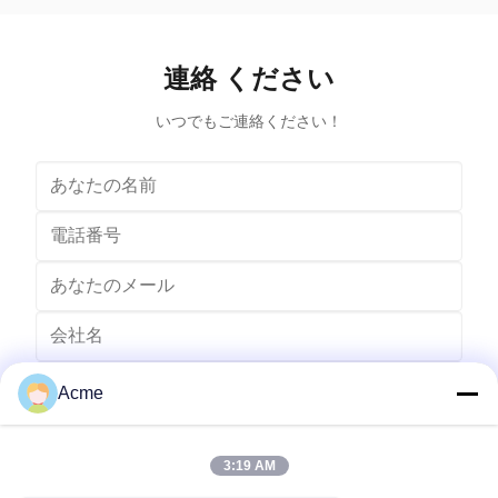
warm up the cleaning solution during the cleaning
Cleaner – en
process. The combination of ultrasonic cleaning and
cleaning
heat provides additional benefits in terms of cleaning
ultrasonic
連絡 ください
effectiveness and efficiency. The addition of heat in a
cleaning ma
heated
in 
いつでもご連絡ください！
Acme
3:19 AM