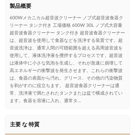
製品概要
600Wメカニカル超音波クリーナー ノブ式超音波食器ク
リーナー タンク付き 工場価格 600W 30L ノブ式大容量
超音波食器クリーナー タンク付き 超音波食器クリーナー
は、超音波を使用して食器などを洗浄する装置です。超
音波洗浄は、通常人間の可聴範囲を超える高周波音波を
使用して、液体洗浄液を攪拌するプロセスです。超音波
は液体中に小さな気泡を生成し、それが急速に崩壊して
高エネルギーの衝撃波を発生させます。これらの衝撃波
は、食器の表面から汚れ、グリース、その他の汚染物質
を剥がすのに役立ちます。 超音波食器クリーナーは通
常、洗浄液で満たされたタンクまたは盆で構成されてい
ます。食器を溶液に入れ、通常タ...
主要 な 特質