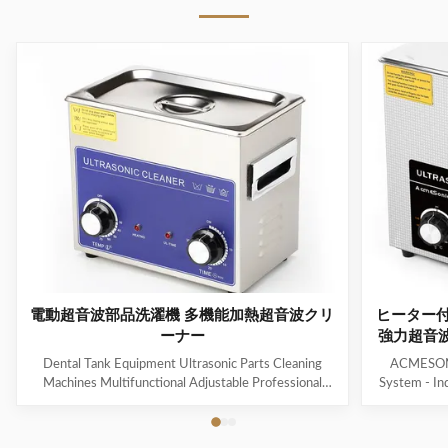
電動超音波部品洗濯機 多機能加熱超音波クリ
ヒーター
ーナー
強力超音波
ー
Dental Tank Equipment Ultrasonic Parts Cleaning
ACMESONIC
Machines Multifunctional Adjustable Professional
System - In
Customized Hot Water Cl Products Description A
Contaminant
heated ultrasonic cleaner is an advanced version of an
Jewelry, T
ultrasonic cleaner that includes a heating element to
grime with