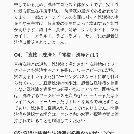
中しているため、洗浄プロセス全体が安全です。安全性
の最も慎重な考慮事項は、洗浄液の選択である必要があ
ります。一部のワークピースの表面に対する洗浄液の潜
在的な有害性は、超音波の使用によって増加する可能性
があります。猫目石、真珠、翡翠、タンザナイト、マラ
カイト、エメラルド、ラピスラズリ、サンゴには超音波
洗浄は推奨されていません。
Q4: 「直接」洗浄と「間接」洗浄とは？
直接洗浄とは通常、洗浄液で満たされた洗浄槽内でワー
クピースを洗浄することを指し、ワークピースは通常、
穴のあるトレイまたはツーリングバスケットに取り付け
られています。直接洗浄の制限は、超音波洗浄槽を損傷
しない洗浄液を選択する必要があることです。間接洗浄
は、洗浄するワークピースを穴のないビーカーまたはト
レイに入れ、ビーカーまたはトレイを溶液で満たすこと
であり、洗浄槽に直接入れることではありません。間接
洗浄を選択する場合は、タンク内の水面が標準位置に維
持されていることを確認してください。
Q5: 洗浄に特別な洗浄液が必要なのはなぜです