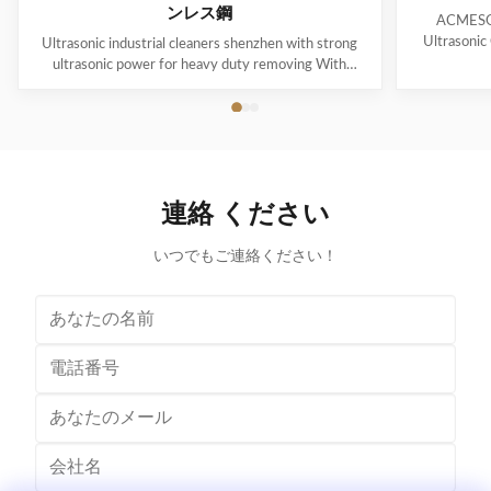
ンレス鋼
ACMESON
Ultrasonic
Ultrasonic industrial cleaners shenzhen with strong
Precision
ultrasonic power for heavy duty removing With
Revoluti
cavitations effect Ultrasonic cleaning technology is
ACMESON
widely used in engine block, engine parts cleaning,
Cleaning M
semi-conductor silicon chip cleaning, optical glass
advanced fil
cleaning, parts of watch and cock cleaning, jewelry
robust sys
cleaning, polyester filtration core cleaning, widow
steel const
blind cleaning and etc. Mainly application: Applied for
連絡 ください
cleaner
ultrasonic cleaning of engine parts,
block,Semiconductor wafer,
いつでもご連絡ください！