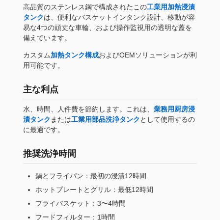
高品質のステンレス鋼で構成されたこの
工業用加熱浸漬
タンク
は、便利なバスケットインタンク設計、移動が容
易な4つの頑丈な車輪、および操作監視用の透明な蓋を
備えています。
カスタム
加熱タンク構成
およびOEMソリューションが利
用可能です。
主な利点
水、時間、人件費を節約します。これは、
業務用厨房浸
漬タンク
または
工業用部品洗浄タンク
として使用するの
に最適です。
推奨洗浄時間
鍋とフライパン：最初の浸漬12時間
ホットプレートとグリル：最低12時間
フライバスケット：3〜4時間
フードフィルター：1時間