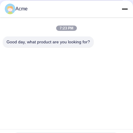
Acme
7:23 PM
Good day, what product are you looking for?
送りなさい
0086-133-1645-0353
acme@ultrasonic-cleaningmachine.com
家へ
製品
ビデオ
VRショー
わたしたち に つい て
工場 ツアー
品質管理
連絡 ください
引金 を 求め て ください