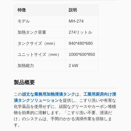
特徴
説明
モデル
MH-274
加熱タンク容量
274リットル
タンクサイズ（mm）
840*480*680
ユニットサイズ（mm）
1000*600*850
加熱能力
2 kW
製品概要
この
頑丈な業務用加熱浸漬タンク
は、
工業用厨房向け浸
漬タンクソリューション
を提供し、こすり洗いや有害な
化学薬品を使用せずに、頑固なグリースやカーボン堆積
物を効果的に溶解します。「こすり洗い不要、浸漬だ
け」のシステムは、手間のかかる清掃作業を排除しま
す。