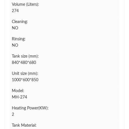
Volume (Liters):
274
Cleaning:
NO
Rinsing:
NO
Tank size (mm):
840*480*680
Unit size (mm):
1000*600*850
Model:
MH-274
Heating Power(KW):
2
Tank Material: