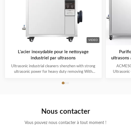
VIDEO
L'acier inoxydable pour le nettoyage
Purifi
industriel par ultrasons
ultrasons
Ultrasonic industrial cleaners shenzhen with strong
ACMESON
ultrasonic power for heavy duty removing With
Ultrasonic
cavitations effect Ultrasonic cleaning technology is
Precision
widely used in engine block, engine parts cleaning,
Revoluti
semi-conductor silicon chip cleaning, optical glass
ACMESON
cleaning, parts of watch and cock cleaning, jewelry
Cleaning M
cleaning, polyester filtration core cleaning, widow
advanced fil
blind cleaning and etc. Mainly application: Applied for
robust sys
Nous contacter
ultrasonic cleaning of engine parts,
steel const
block,Semiconductor wafer,
cleaner
Vous pouvez nous contacter à tout moment !