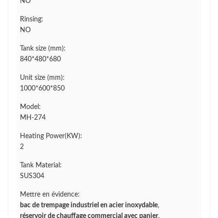
NO
Rinsing:
NO
Tank size (mm):
840*480*680
Unit size (mm):
1000*600*850
Model:
MH-274
Heating Power(KW):
2
Tank Material:
SUS304
Mettre en évidence:
bac de trempage industriel en acier inoxydable
,
réservoir de chauffage commercial avec panier
,