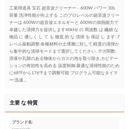
工業用道具 宝石 超音波クリーナー - 600W パワー 30L
容量 洗浄性能が向上する このプロレベルの超音波クリー
ナーは 600Wの超音波エネルギーと 600Wの加熱能力で
卓越した清掃力を提供します40kHz の 周波数 は 繊細 な
物品 に 優しく し て も 徹底 的 な 清掃 を 保証 し ます. 7
レベル振動調整:各種材料や土壌層に対して,軽度の清掃か
ら集中的な清掃モードまで選択してください. デガ関数:
溶液や孔隙のある物体からガスの泡を取り除き,カビテー
ションの有効性を高める 温度制御:最適な清掃性能のため
に68°Fから176°Fまで調整可能 プログラム可能なタイマ
ー:迅速...
主要 な 特質
ブランド名: