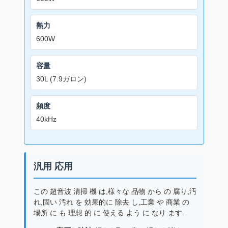
熱力
600W
容量
30L (7.9ガロン)
頻度
40kHz
汎用 応用
この 超音波 清掃 機 は,様々な 品物 から の 腐り,汚
れ,固い 汚れ を 効果的に 除去 し,工業 や 商業 の
場所 に も 理想 的 に 使える よう に なり ます.