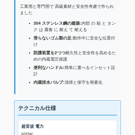
工業用と専門用で 高級素材と安全性考慮で作られ
ました
304 ステンレス鋼の建築:
内部 の 箱 と タン
ク は 腐食 に 耐え て 耐える
滑らないゴム製の足:
動作中に安全な位置付
け
防護装置を2つつ
耐久性と安全性を高めるた
めの内蔵電圧保護
便利なハンドル:
簡単に運べるインセット設
計
内蔵排水バルブ:
清掃と保守を簡素化
テクニカル仕様
超音波 電力
600W