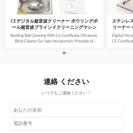
CEデジタル超音波クリーナー ボウリングボ
ステンレ
ール超音波ブラインドクリーニングマシン
リーナー 
Bowling Ball Cleaning With Ce Certificate Ultrasonic
Digital Ultr
Blind Cleaner For Sale Introduction: Principle of
CE Certifica
ultrasonic cleaner: High frequency oscillation signal
Ultrasonic V
from ultrasonic generator is transformed into high
The ultr
frequency mechanical oscillation by transducer and
oscillation
propagated into medium-cleaning solvent. The
solution 
forward radiation of ultrasonic wave in dense phase of
effectively
cleaning solution causes the flow of liquid to produce
surfaces
連絡 ください
tens of thousands of tiny bubbles with diameters of
Cleanin
50-500 microns
いつでもご連絡ください！