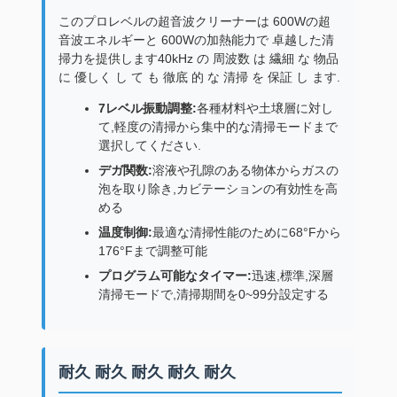
このプロレベルの超音波クリーナーは 600Wの超
音波エネルギーと 600Wの加熱能力で 卓越した清
掃力を提供します40kHz の 周波数 は 繊細 な 物品
に 優しく し て も 徹底 的 な 清掃 を 保証 し ます.
7レベル振動調整:
各種材料や土壌層に対し
て,軽度の清掃から集中的な清掃モードまで
選択してください.
デガ関数:
溶液や孔隙のある物体からガスの
泡を取り除き,カビテーションの有効性を高
める
温度制御:
最適な清掃性能のために68°Fから
176°Fまで調整可能
プログラム可能なタイマー:
迅速,標準,深層
清掃モードで,清掃期間を0~99分設定する
耐久 耐久 耐久 耐久 耐久