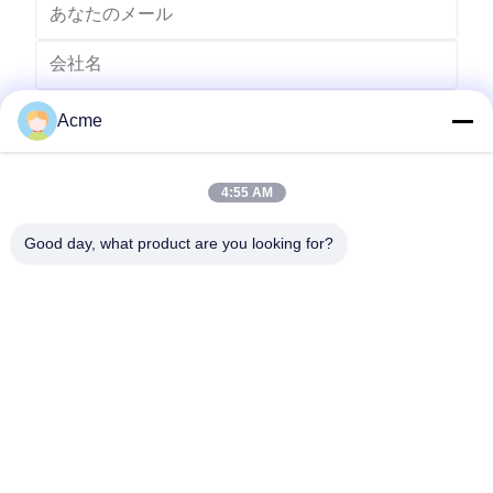
Acme
4:55 AM
Good day, what product are you looking for?
送りなさい
0086-133-1645-0353
acme@ultrasonic-cleaningmachine.com