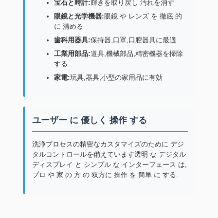
宝石と時計:
輝きを取り戻し 汚れを消す
眼鏡と光学機器:
眼鏡 や レンズ を 徹底 的
に 清める
歯科用器具:
保持器,口罩,口腔器具に最適
工業用部品:
道具,機械部品,精密機器を掃除
する
家電:
玩具,器具,小型の家用品に有効
ユーザー に 優しく 操作 する
洗浄プロセスの精密なカスタマイズのために デジ
タルコントロールを備えています透明 な デジタル
ディスプレイ と シンプル な インターフェース は,
プロ や 家 の 方 の 双方に 操作 を 簡単 に する.