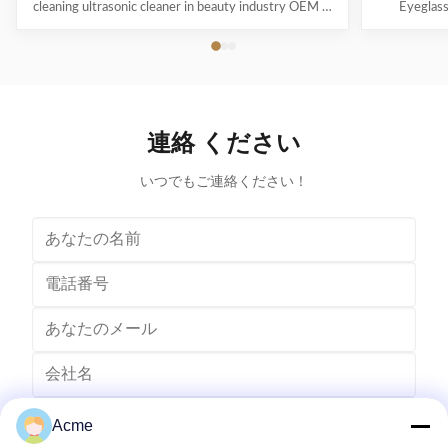
cleaning ultrasonic cleaner in beauty industry OEM &
Eyeglas
ODM are available! Customer logo is welcome!
available! 
Customer can choose the color! Ultrasonic cleaning is
choose the co
a process that uses ultrasound (usually from 20–400
uses ultra
kHz) and an appropriate cleaning solvent (sometimes
appropriate 
ordinary tap water) to clean items. The ultrasound can
water) to cle
be used with just water, but use of a solvent
just water,
連絡 ください
appropriate for the item to be cleaned and the type of
item to be
soiling present
いつでもご連絡ください！
Acme