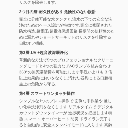
リスクを除去します.
2つ目の層:耐久性があり 危険性のない設計
完全に分離可能な水タンクと,流水の下での安全な洗
浄のためのベース設計が特徴です.完全に密閉された
防水構造,超電圧/超電流保護回路,長期間の信頼性のた
めに漏れやショートサーキットのリスクを排除する
自動オフ機能.
第3層:UV +超音波深層浄化
革新的な方法で5つのプロフェッショナルなクリーニ
ングモードと4つの強力なUV-Cランプを組み合わせ
360°の無死帯清掃を可能にします手洗いよりも 3 倍
以上効果的においをなくし,汚れた器具による口腔衛
生上の危険から守る.
第4層 スマートワンタッチ操作
シンプルな1つのプレス操作で 面倒な手作業や 厳し
い化学洗浄剤をなくします リアルタイムで デジタル
カウントダウンタイマーが 進捗状況を把握します特
徴 スマート オーバーヒート 防災 ドライラン完了す
ると自動的に安全スタンバイモードに入ります.高齢