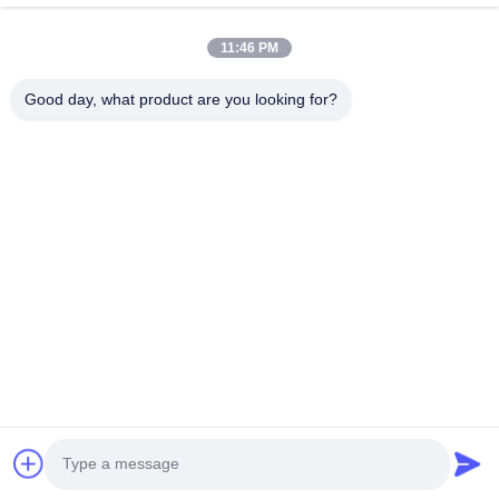
11:46 PM
Good day, what product are you looking for?
送りなさい
0086-133-1645-0353
acme@ultrasonic-cleaningmachine.com
家へ
製品
ビデオ
VRショー
わたしたち に つい て
工場 ツアー
品質管理
連絡 ください
引金 を 求め て ください
地図
プライバシーポリシー
© 2026 Acme (Shenzhen) Technology Co., Ltd. All Rights Reserved.