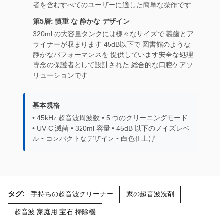
者を含むすべてのユーザーに適した簡単な操作です.
第5層: 慎重 な 静かな デザイン
320ml の大容量タンクには様々なサイズで 義歯とア
ライナーが収まります 45dB以下で 図書館のような
静かなパフォーマンスを 提供しています安全な処理
専念の保護者として設計された 総合的な口腔ケアソ
リューションです
基本規格
• 45kHz 超音波周波数 • 5 つのクリーニングモード
• UV-C 滅菌 • 320ml 容量 • 45dB 以下のノイズレベ
ル • コンパクトなデザイン • 白色仕上げ
タグ:
手持ちの超音波クリーナー
家の超音波洗剤
超音波 家庭用 宝石 掃除機