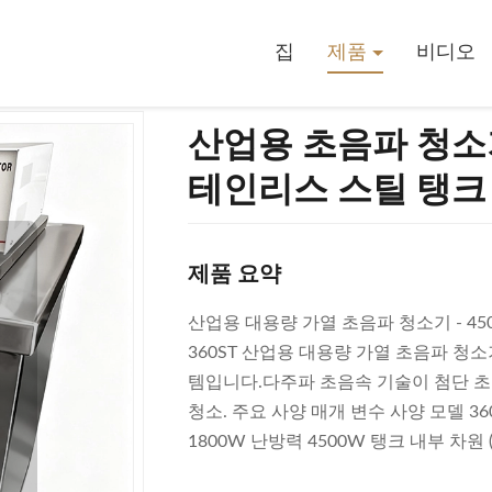
00W 초음파 전력 및 스테인리스 스틸 탱크 디지털 제어판
집
제품
비디오
산업용 초음파 청소기
테인리스 스틸 탱크
제품 요약
산업용 대용량 가열 초음파 청소기 - 450
360ST 산업용 대용량 가열 초음파 청
템입니다.다주파 초음속 기술이 첨단 초
청소. 주요 사양 매개 변수 사양 모델 3
1800W 난방력 4500W 탱크 내부 차원 (L × 