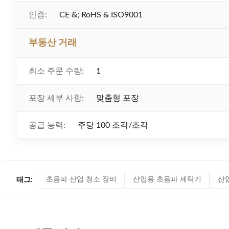
인증:
CE &; RoHS & ISO9001
부동산 거래
최소 주문 수량:
1
포장 세부 사항:
맞춤형 포장
공급 능력:
주당 100 조각/조각
초음파 산업 청소 장비
산업용 초음파 세탁기
산
태그: