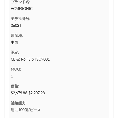
ブランド名:
ACMESONIC
モデル番号:
360ST
原産地:
中国
認定:
CE &; RoHS & ISO9001
MOQ:
1
価格:
$2,679.86-$2,907.98
補給能力:
週に100個/ピース