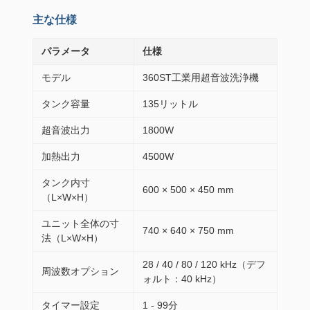
主な仕様
パラメータ
仕様
モデル
360ST工業用超音波洗浄機
タンク容量
135リットル
超音波出力
1800W
加熱出力
4500W
タンク内寸
600 × 500 × 450 mm
（L×W×H）
ユニット全体の寸
740 × 640 × 750 mm
法（L×W×H）
28 / 40 / 80 / 120 kHz（デフ
周波数オプション
ォルト：40 kHz）
タイマー設定
1 - 99分