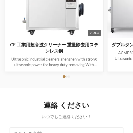
VIDEO
CE 工業用超音波クリーナー 重量除去用ステ
ダブルタン
ンレス鋼
ACMESON
Ultrasonic
Ultrasonic industrial cleaners shenzhen with strong
Precision
ultrasonic power for heavy duty removing With
Revoluti
cavitations effect Ultrasonic cleaning technology is
ACMESON
widely used in engine block, engine parts cleaning,
Cleaning M
semi-conductor silicon chip cleaning, optical glass
advanced fil
cleaning, parts of watch and cock cleaning, jewelry
robust sys
cleaning, polyester filtration core cleaning, widow
steel const
blind cleaning and etc. Mainly application: Applied for
連絡 ください
cleaner
ultrasonic cleaning of engine parts,
block,Semiconductor wafer,
いつでもご連絡ください！