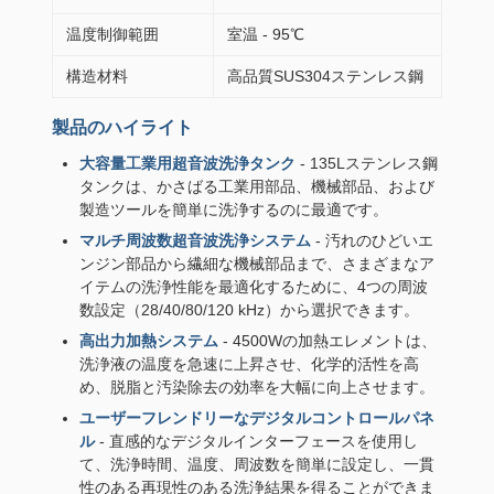
温度制御範囲
室温 - 95℃
構造材料
高品質SUS304ステンレス鋼
製品のハイライト
大容量工業用超音波洗浄タンク
- 135Lステンレス鋼
タンクは、かさばる工業用部品、機械部品、および
製造ツールを簡単に洗浄するのに最適です。
マルチ周波数超音波洗浄システム
- 汚れのひどいエ
ンジン部品から繊細な機械部品まで、さまざまなア
イテムの洗浄性能を最適化するために、4つの周波
数設定（28/40/80/120 kHz）から選択できます。
高出力加熱システム
- 4500Wの加熱エレメントは、
洗浄液の温度を急速に上昇させ、化学的活性を高
め、脱脂と汚染除去の効率を大幅に向上させます。
ユーザーフレンドリーなデジタルコントロールパネ
ル
- 直感的なデジタルインターフェースを使用し
て、洗浄時間、温度、周波数を簡単に設定し、一貫
性のある再現性のある洗浄結果を得ることができま