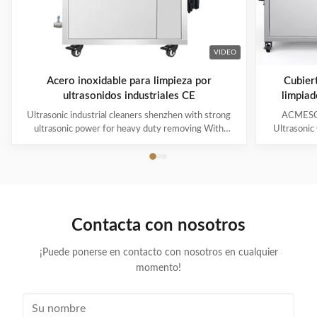
VIDEO
Acero inoxidable para limpieza por
Cubiert
ultrasonidos industriales CE
limpiad
Ultrasonic industrial cleaners shenzhen with strong
ACMESON
ultrasonic power for heavy duty removing With
Ultrasonic
cavitations effect Ultrasonic cleaning technology is
Precision
widely used in engine block, engine parts cleaning,
Revoluti
semi-conductor silicon chip cleaning, optical glass
ACMESON
cleaning, parts of watch and cock cleaning, jewelry
Cleaning M
cleaning, polyester filtration core cleaning, widow
advanced fil
blind cleaning and etc. Mainly application: Applied for
robust sys
Contacta con nosotros
ultrasonic cleaning of engine parts,
steel const
block,Semiconductor wafer,
cleaner
¡Puede ponerse en contacto con nosotros en cualquier
momento!