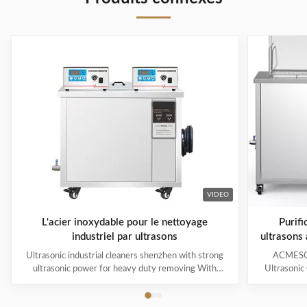
VIDEO
L'acier inoxydable pour le nettoyage
Purifi
industriel par ultrasons
ultrasons
Ultrasonic industrial cleaners shenzhen with strong
ACMESON
ultrasonic power for heavy duty removing With
Ultrasonic
cavitations effect Ultrasonic cleaning technology is
Precision
widely used in engine block, engine parts cleaning,
Revoluti