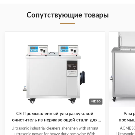
Сопутствующие товары
VIDEO
CE Промышленный ультразвуковой
Ульт
очиститель из нержавеющей стали для
промыш
удаления тяжелого груза
резер
Ultrasonic industrial cleaners shenzhen with strong
ACMESON
ultrasonic power for heavy duty removing With
Ultrasonic