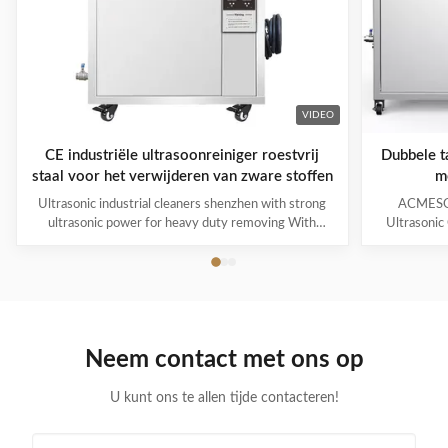
VIDEO
CE industriële ultrasoonreiniger roestvrij
Dubbele ta
staal voor het verwijderen van zware stoffen
m
Ultrasonic industrial cleaners shenzhen with strong
ACMESON
ultrasonic power for heavy duty removing With
Ultrasonic
cavitations effect Ultrasonic cleaning technology is
Precision
widely used in engine block, engine parts cleaning,
Revoluti
semi-conductor silicon chip cleaning, optical glass
ACMESON
cleaning, parts of watch and cock cleaning, jewelry
Cleaning M
cleaning, polyester filtration core cleaning, widow
advanced fil
blind cleaning and etc. Mainly application: Applied for
robust sys
Neem contact met ons op
ultrasonic cleaning of engine parts,
steel const
block,Semiconductor wafer,
cleaner
U kunt ons te allen tijde contacteren!