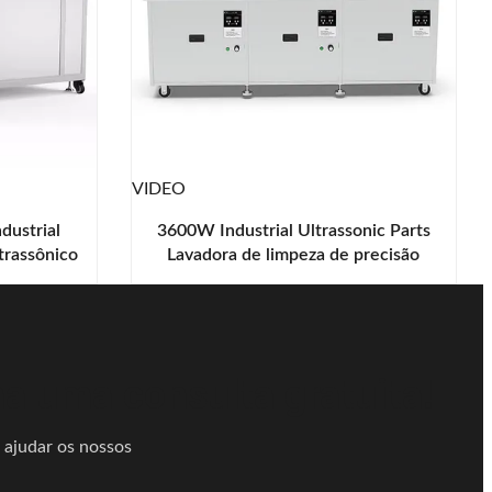
VIDEO
dustrial
3600W Industrial Ultrassonic Parts
trassônico
Lavadora de limpeza de precisão
ue
SUS304
a uma consulta gratuita!
 ajudar os nossos