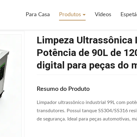
za Ultrassônica Industrial Ajustável De Potência De 90L De 1200W Com
Para Casa
Produtos
Vídeos
Espetá
Limpeza Ultrassônica I
Potência de 90L de 1
digital para peças do 
Resumo do Produto
Limpador ultrassônico industrial 99L com pot
transdutores. Possui tanque SS304/SS316 resi
de segurança. Ideal para peças automotivas, 