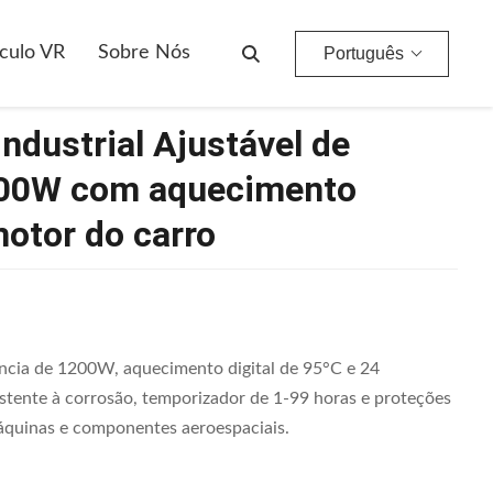
 Aquecimento Digital Para Peças Do Motor Do Carro
culo VR
Sobre Nós
Português
ndustrial Ajustável de
200W com aquecimento
motor do carro
ência de 1200W, aquecimento digital de 95°C e 24
stente à corrosão, temporizador de 1-99 horas e proteções
máquinas e componentes aeroespaciais.