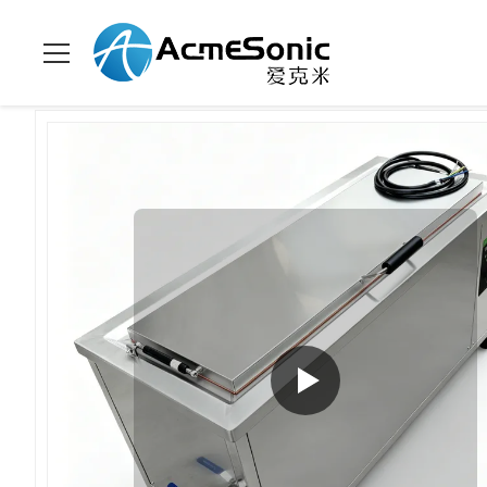
Para casa
>
produtos
>
Limpeza ultrassônica industrial
>
Limpe