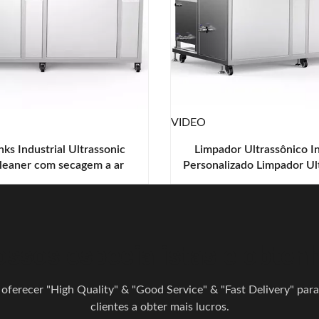
VIDEO
nks Industrial Ultrassonic
Limpador Ultrassônico In
leaner com secagem a ar
Personalizado Limpador Ul
quente 135L
Digital Duplo Tanq
ssos especialistas e obtenh
 oferecer "High Quality" & "Good Service" & "Fast Delivery" para
clientes a obter mais lucros.