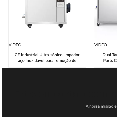
VIDEO
VIDEO
CE Industrial Ultra-sônico limpador
Dual Ta
aço inoxidável para remoção de
Parts C
trabalho pesado
Entre em contato com no
A nossa missão é