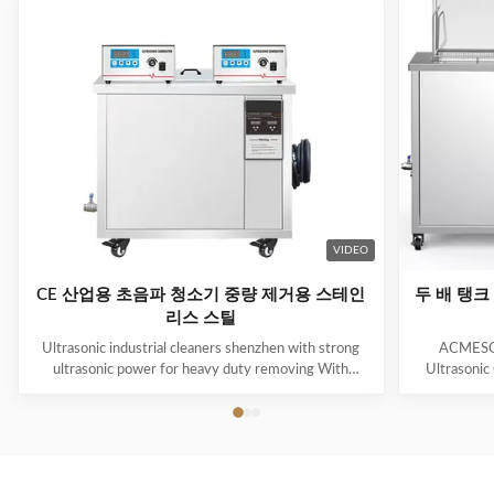
VIDEO
CE 산업용 초음파 청소기 중량 제거용 스테인
두 배 탱크
리스 스틸
Ultrasonic industrial cleaners shenzhen with strong
ACMESON
ultrasonic power for heavy duty removing With
Ultrasonic
cavitations effect Ultrasonic cleaning technology is
Precision
widely used in engine block, engine parts cleaning,
Revoluti
semi-conductor silicon chip cleaning, optical glass
ACMESON
cleaning, parts of watch and cock cleaning, jewelry
Cleaning M
cleaning, polyester filtration core cleaning, widow
advanced fil