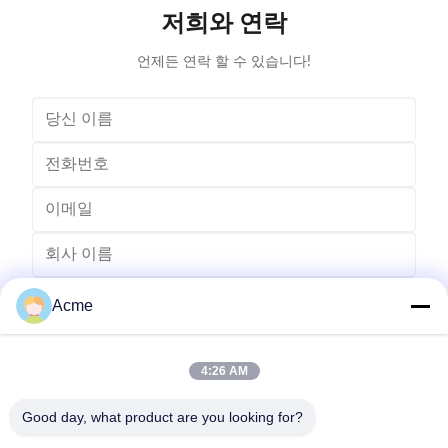
blind cleaning and etc. Mainly application: Applied for
robust sys
저희와 연락
ultrasonic cleaning of engine parts,
steel const
block,Semiconductor wafer,
cleaner
언제든 연락 할 수 있습니다!
Acme
4:26 AM
Good day, what product are you looking for?
전송