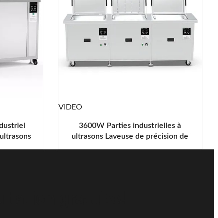
VIDEO
dustriel
3600W Parties industrielles à
ultrasons
ultrasons Laveuse de précision de
ervoir
nettoyage SUS304
tation gratuite!