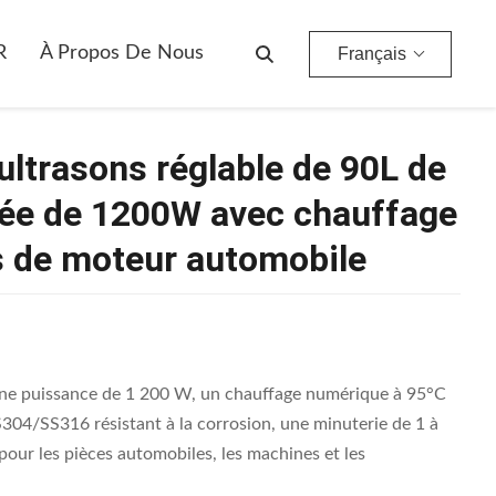
Nettoyeur Industriel À Ultrasons Réglable De 90L De Puissance Personnalisée De 1200W Avec Chauffage Numérique Pour Pièces De Moteur Automobile
R
À Propos De Nous
Français
 ultrasons réglable de 90L de
sée de 1200W avec chauffage
s de moteur automobile
 une puissance de 1 200 W, un chauffage numérique à 95°C
304/SS316 résistant à la corrosion, une minuterie de 1 à
 pour les pièces automobiles, les machines et les