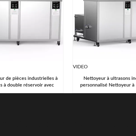
VIDEO
ur de pièces industrielles à
Nettoyeur à ultrasons in
s à double réservoir avec
personnalisé Nettoyeur à 
hage à air chaud 135L
numérique à double rés
xperts et obtenez une consul