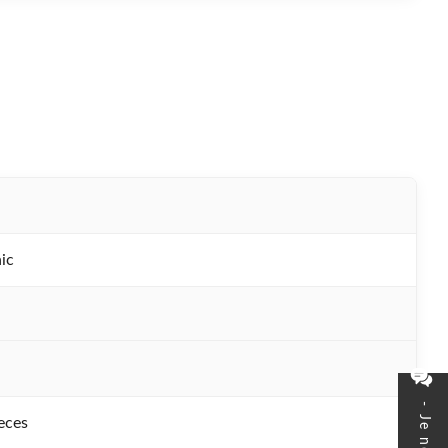
ic
eces