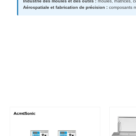
Industrie des moules et des outils :
moules, matrices, c
Aérospatiale et fabrication de précision :
composants mé