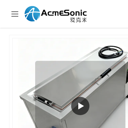
À La
Nettoyeur à ultrasons
>
Produits
>
>
Maison
industriel