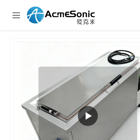
Βιομηχανικό υπερηχητικό
Σπίτι
>
προϊόντα
>
>
καθαριστικό