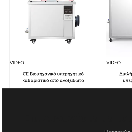
VIDEO
VIDEO
CE Βιομηχανικό υπερηχητικό
Διπλή
καθαριστικό από ανοξείδωτο
υπε
χάλυβα για την αφαίρεση βαρέων
καθαρισ
βαρών
Επικοινωνήστε με του