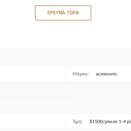
ΈΡΕΥΝΑ ΤΏΡΑ
Μάρκα:
acmesonic
Τιμή:
$1500/pieces 1-4 p