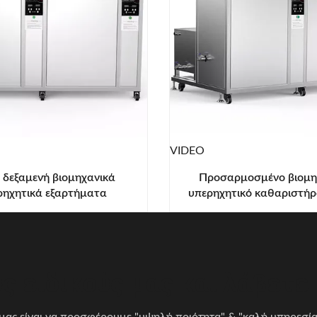
VIDEO
 δεξαμενή βιομηχανικά
Προσαρμοσμένο βιομη
ρηχητικά εξαρτήματα
υπερηχητικό καθαριστήρ
τικό με ξήρανση με θερμό
δεξαμενής ψηφιακό υπε
αέρα 135L
καθαριστήρα
ς ειδικούς μας και λάβετε