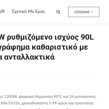
Προσαρμοσμένο 1200W Ρυθμιζόμενο Ισχύος 90L Βιομηχανικό Υπερηχογράφημα Καθαριστικό Με Ψηφιακή Θέρμανση Για Ανταλλακτικά Αυτοκινήτου
VR
Σχετικά Με Εμάς
ελληνικά
 ρυθμιζόμενο ισχύος 90L
γράφημα καθαριστικό με
α ανταλλακτικά
χύ 1200W, ψηφιακή θέρμανση 95°C και 24 μετατροπείς.
SS304/SS316, χρονοδιακόπτη 1-99 ωρών και προστασία