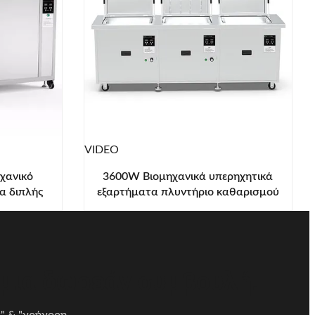
VIDEO
χανικό
3600W Βιομηχανικά υπερηχητικά
α διπλής
εξαρτήματα πλυντήριο καθαρισμού
ρηχητικό
ακριβείας SUS304
 μια δωρεάν συμβουλή!