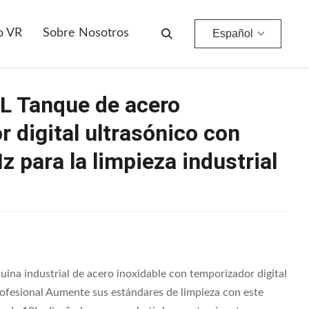
Capacitación De 10L Tanque De Acero Inoxidable Limpiador Digital Ultrasónico Con Frecuencia De 40kHz Para La Limpieza Industrial Y De Joyería
o VR
Sobre Nosotros
Español
L Tanque de acero
r digital ultrasónico con
 para la limpieza industrial
uina industrial de acero inoxidable con temporizador digital
rofesional Aumente sus estándares de limpieza con este