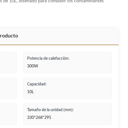
dos de 10L, diseñado para combatir los contaminantes
producto
Potencia de calefacción:
300W
Capacidad:
10L
Tamaño de la unidad (mm):
330*268*295