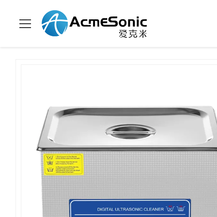
En
Limpiador ultrasónico de
>
Productos
>
>
Casa
Digitaces