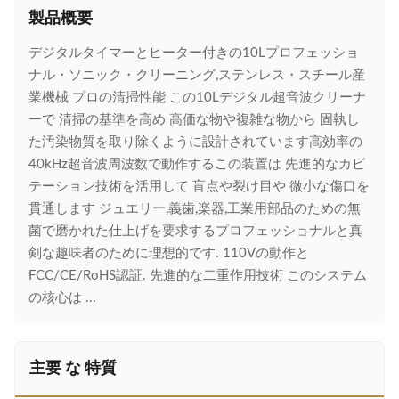
製品概要
デジタルタイマーとヒーター付きの10Lプロフェッショ
ナル・ソニック・クリーニング,ステンレス・スチール産
業機械 プロの清掃性能 この10Lデジタル超音波クリーナ
ーで 清掃の基準を高め 高価な物や複雑な物から 固執し
た汚染物質を取り除くように設計されています高効率の
40kHz超音波周波数で動作するこの装置は 先進的なカビ
テーション技術を活用して 盲点や裂け目や 微小な傷口を
貫通します ジュエリー,義歯,楽器,工業用部品のための無
菌で磨かれた仕上げを要求するプロフェッショナルと真
剣な趣味者のために理想的です. 110Vの動作と
FCC/CE/RoHS認証. 先進的な二重作用技術 このシステム
の核心は ...
主要 な 特質