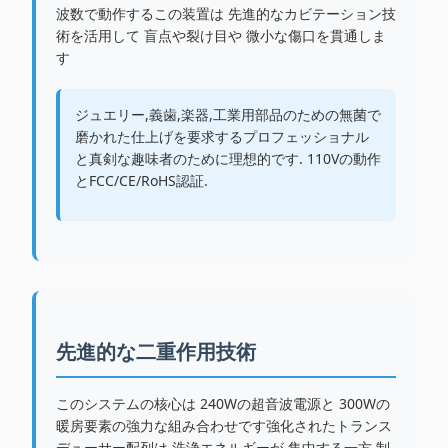
波数で動作するこの装置は 先進的なカビテーション技
術を活用して 盲点や裂け目や 微小な傷口を貫通しま
す
ジュエリー,義歯,楽器,工業用部品のための無菌で
磨かれた仕上げを要求するプロフェッショナル
と真剣な趣味者のために理想的です. 110Vの動作
とFCC/CE/RoHS認証.
先進的な二重作用技術
このシステムの核心は 240Wの超音波電源と 300Wの
暖房要素の強力な組み合わせです強化されたトランス
デューサー配列は 洗浄エネルギーが 集中する一方 制