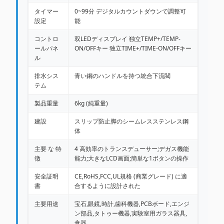
タイマー
0~99分 デジタルカウントダウンで調整可
設定
能
コントロ
双LEDディスプレイ 独立TEMP+/TEMP-
ールパネ
ON/OFFキー 独立TIME+/TIME-ON/OFFキー
ル
排水シス
青い鋼のハンドルを持つ統合下流閥
テム
製品重量
6kg (純重量)
建設
スリップ防止脚のシームレスステンレス鋼
体
主要 な 特
4 高効率のトランスデューサー;デガス機能
徴
能力;大きなLCD画面;簡単な1ボタンの操作
安全証明
CE,RoHS,FCC,UL規格 (商業グレード) に適
書
合するように設計された
主要用途
宝石,眼鏡,時計,歯科機器,PCBボード,エンジ
ン部品,タトゥー機器,実験室用ガラス器具,
食器