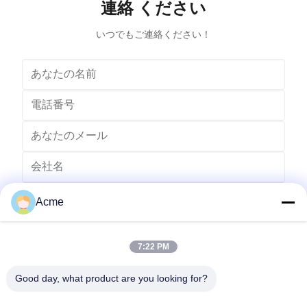
連絡 ください
tens of thousands of tiny bubbles with diameters of
Cleanin
50-500 microns
いつでもご連絡ください！
Acme
7:22 PM
Good day, what product are you looking for?
送りなさい