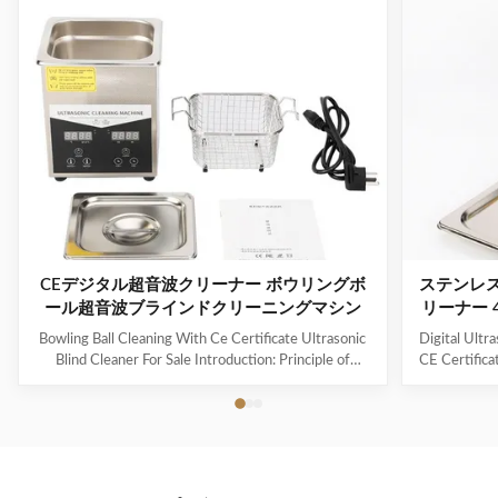
CEデジタル超音波クリーナー ボウリングボ
ステンレ
ール超音波ブラインドクリーニングマシン
リーナー 
Bowling Ball Cleaning With Ce Certificate Ultrasonic
Digital Ultr
Blind Cleaner For Sale Introduction: Principle of
CE Certifica
ultrasonic cleaner: High frequency oscillation signal
Ultrasonic V
from ultrasonic generator is transformed into high
The ultr
frequency mechanical oscillation by transducer and
oscillation
propagated into medium-cleaning solvent. The
solution 
forward radiation of ultrasonic wave in dense phase of
effectively
cleaning solution causes the flow of liquid to produce
surfaces