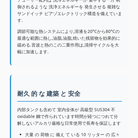
御されるような 洗浄エネルギーを 発生させる 複雑な
サンドイッチ ピアゾエレクトリック構造を備えていま
す.
調節可能な熱システムにより,溶液を20°Cから80°Cの
最適な範囲に熱し,油脂,油脂,焼いた残留物を効果的に
緩める.音波と熱のこの二重作用は,清掃サイクルを大
幅に加速します.
耐久 的 な 建築 と 安全
内部タンクも含めて 室内全体が 高級型 SUS304 不
oxidable 鋼で作られています時間が経つにつれて分
解しないアルカリ厳格な日常使用で長寿を保証します
大量 の 荷物 に 備え て いる 10 リッター の 広々