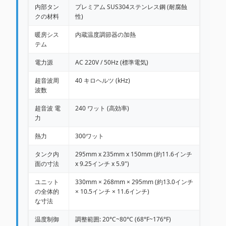
内部タン
プレミアム SUS304ステンレス鋼 (耐腐蝕
クの材料
性)
暖房シス
内蔵温度調節器の加熱
テム
電力源
AC 220V / 50Hz (標準電気)
超音波周
40 キロヘルツ (kHz)
波数
超音波 電
240 ワット (高効率)
力
熱力
300ワット
タンク内
295mm x 235mm x 150mm (約11.6インチ
面の寸法
x 9.25インチ x 5.9")
ユニット
330mm × 268mm × 295mm (約13.0インチ
の全体的
× 10.5インチ × 11.6インチ)
な寸法
温度制御
調整範囲: 20°C~80°C (68°F~176°F)