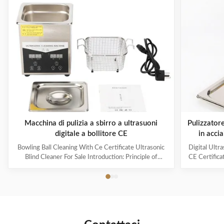
Macchina di pulizia a sbirro a ultrasuoni
Pulizzatore
digitale a bollitore CE
in acci
40KHz e ca
Bowling Ball Cleaning With Ce Certificate Ultrasonic
Digital Ultr
Blind Cleaner For Sale Introduction: Principle of
CE Certifica
ultrasonic cleaner: High frequency oscillation signal
Ultrasonic V
from ultrasonic generator is transformed into high
The ultr
frequency mechanical oscillation by transducer and
oscillation
propagated into medium-cleaning solvent. The
solution 
forward radiation of ultrasonic wave in dense phase of
effectively
cleaning solution causes the flow of liquid to produce
surfaces
tens of thousands of tiny bubbles with diameters of
Cleanin