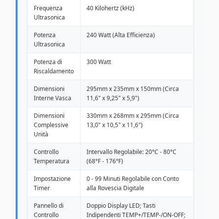
Frequenza
40 Kilohertz (kHz)
Ultrasonica
Potenza
240 Watt (Alta Efficienza)
Ultrasonica
Potenza di
300 Watt
Riscaldamento
Dimensioni
295mm x 235mm x 150mm (Circa
Interne Vasca
11,6" x 9,25" x 5,9")
Dimensioni
330mm x 268mm x 295mm (Circa
Complessive
13,0" x 10,5" x 11,6")
Unità
Controllo
Intervallo Regolabile: 20°C - 80°C
Temperatura
(68°F - 176°F)
Impostazione
0 - 99 Minuti Regolabile con Conto
Timer
alla Rovescia Digitale
Pannello di
Doppio Display LED; Tasti
Controllo
Indipendenti TEMP+/TEMP-/ON-OFF;