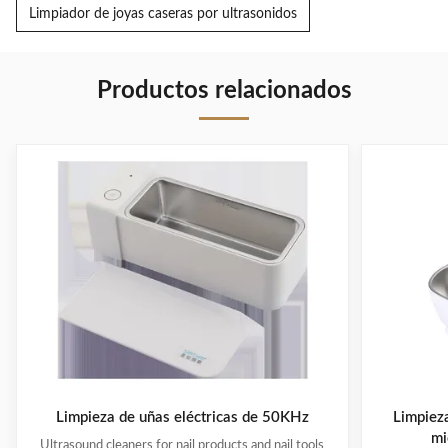
Limpiador de joyas caseras por ultrasonidos
Productos relacionados
Limpieza de uñas eléctricas de 50KHz
Limpiez
mi
Ultrasound cleaners for nail products and nail tools