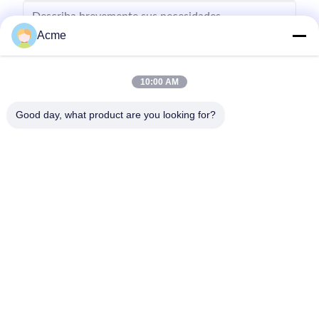
Acme
10:00 AM
Envíe
Good day, what product are you looking for?
86-133-1645-0353
acme@ultrasonic-cleaningmachine.com
En casa
Productos
Los vídeos
Espectáculo VR
Sobre nosotros
Recorrido por la fábrica
Control de calidad
Contacta con nosotros