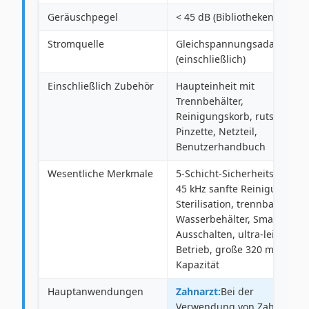
Geräuschpegel
< 45 dB (Bibliothekenstille)
Stromquelle
Gleichspannungsadapter
(einschließlich)
Einschließlich Zubehör
Haupteinheit mit
Trennbehälter,
Reinigungskorb, rutschfeste
Pinzette, Netzteil,
Benutzerhandbuch
Wesentliche Merkmale
5-Schicht-Sicherheitssystem,
45 kHz sanfte Reinigung, UV
Sterilisation, trennbarer
Wasserbehälter, Smart Auto-
Ausschalten, ultra-leise
Betrieb, große 320 ml
Kapazität
Hauptanwendungen
Zahnarzt:
Bei der
Verwendung von Zahnersatz