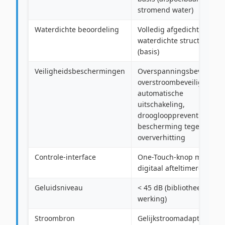
stromend water)
Waterdichte beoordeling
Volledig afgedichte
waterdichte structuur
(basis)
Veiligheidsbeschermingen
Overspanningsbeveiligin
overstroombeveiliging,
automatische
uitschakeling,
drooglooppreventie,
bescherming tegen
oververhitting
Controle-interface
One-Touch-knop met
digitaal afteltimerdisplay
Geluidsniveau
< 45 dB (bibliotheekstille
werking)
Stroombron
Gelijkstroomadapter