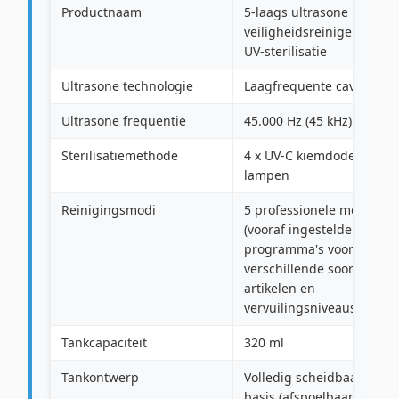
Productnaam
5-laags ultrasone
veiligheidsreiniger met
UV-sterilisatie
Ultrasone technologie
Laagfrequente cavitatie
Ultrasone frequentie
45.000 Hz (45 kHz)
Sterilisatiemethode
4 x UV-C kiemdodende
lampen
Reinigingsmodi
5 professionele modi
(vooraf ingestelde
programma's voor
verschillende soorten
artikelen en
vervuilingsniveaus)
Tankcapaciteit
320 ml
Tankontwerp
Volledig scheidbaar van 
basis (afspoelbaar onder