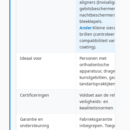
aligners (Invisalign),
gebitsbeschermers,
nachtbeschermers,
bleeklepels.
Ander:
Kleine sieraden,
brillen (controleer de
compatibiliteit van de
coating).
Ideaal voor
Personen met
orthodontische
apparatuur, dragers van
kunstgebitten, gezinnen,
tandartspraktijken
Certificeringen
Voldoet aan de relevante
veiligheids- en
kwaliteitsnormen
Garantie en
Fabrieksgarantie
ondersteuning
inbegrepen. Toegewijde