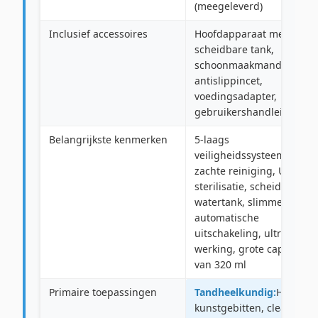
(meegeleverd)
Inclusief accessoires
Hoofdapparaat met
scheidbare tank,
schoonmaakmand,
antislippincet,
voedingsadapter,
gebruikershandleiding
Belangrijkste kenmerken
5-laags
veiligheidssysteem, 45 kH
zachte reiniging, UV-
sterilisatie, scheidbare
watertank, slimme
automatische
uitschakeling, ultrastille
werking, grote capaciteit
van 320 ml
Primaire toepassingen
Tandheelkundig:
Houders
kunstgebitten, clear