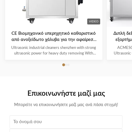
VIDEO
CE Βιομηχανικό υπερηχητικό καθαριστικό
Διπλή δε
από ανοξείδωτο χάλυβα για την αφαίρεση
εξαρτήμ
βαρέων βαρών
Ultrasonic industrial cleaners shenzhen with strong
ACMESON
ultrasonic power for heavy duty removing With
Ultrasonic
cavitations effect Ultrasonic cleaning technology is
Precision
widely used in engine block, engine parts cleaning,
Revoluti
semi-conductor silicon chip cleaning, optical glass
ACMESON
cleaning, parts of watch and cock cleaning, jewelry
Cleaning M
cleaning, polyester filtration core cleaning, widow
advanced fil
blind cleaning and etc. Mainly application: Applied for
robust sys
Επικοινωνήστε μαζί μας
ultrasonic cleaning of engine parts,
steel const
block,Semiconductor wafer,
cleaner
Μπορείτε να επικοινωνήσετε μαζί μας ανά πάσα στιγμή!