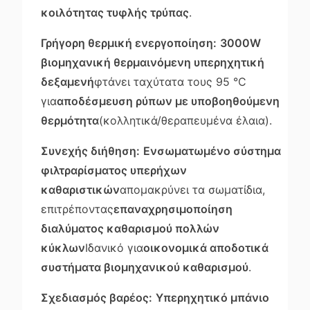
κοιλότητας τυφλής τρύπας
.
Γρήγορη θερμική ενεργοποίηση:
3000W
βιομηχανική θερμαινόμενη υπερηχητική
δεξαμενή
φτάνει ταχύτατα τους 95 °C
για
αποδέσμευση ρύπων με υποβοηθούμενη
θερμότητα
(κολλητικά/θεραπευμένα έλαια).
Συνεχής διήθηση:
Ενσωματωμένο σύστημα
φιλτραρίσματος υπερήχων
καθαριστικών
απομακρύνει τα σωματίδια,
επιτρέποντας
επαναχρησιμοποίηση
διαλύματος καθαρισμού πολλών
κύκλων
Ιδανικό για
οικονομικά αποδοτικά
συστήματα βιομηχανικού καθαρισμού
.
Σχεδιασμός βαρέος:
Υπερηχητικό μπάνιο