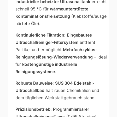
industrieller beheizter Ultraschalltank
erreicht
schnell 95 °C für
wärmeunterstützte
Kontaminationsfreisetzung
(Klebstoffe/ausge
härtete Öle).
Kontinuierliche Filtration:
Eingebautes
Ultraschallreiniger-Filtersystem
entfernt
Partikel und ermöglicht
Mehrfachzyklus-
Reinigungslösung-Wiederverwendung
– ideal
für
kostengünstige industrielle
Reinigungssysteme
.
Robuste Bauweise:
SUS 304 Edelstahl-
Ultraschallbad
hält rauen Chemikalien und
dem täglichen Werkstattgebrauch stand.
Präzisionsbetrieb:
Programmierbarer
Ultraschallreiniger-Timer
(0-99 Stunden)