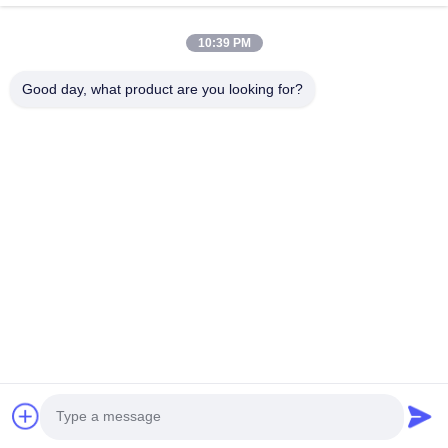
10:39 PM
Good day, what product are you looking for?
Senden Sie
0086-133-1645-0353
acme@ultrasonic-cleaningmachine.com
Zu Hause
Produkte
Videos
VR-Show
Über uns
Werksbesichtigung
Qualitätskontrolle
Kontakt mit uns
Bitte um ein Angebot
Sitemap
Datenschutzrichtlinie
© 2026 Acme (Shenzhen) Technology Co., Ltd. All Rights Reserved.