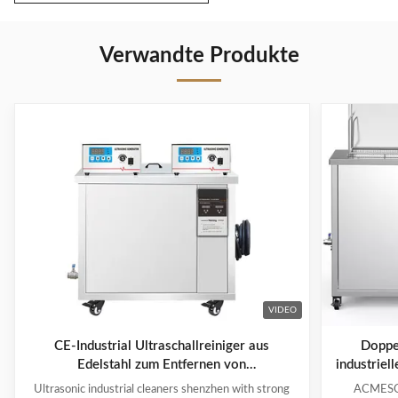
Verwandte Produkte
VIDEO
CE-Industrial Ultraschallreiniger aus
Doppel
Edelstahl zum Entfernen von
industriel
Schwerlaststoffen
Ultrasonic industrial cleaners shenzhen with strong
ACMESON