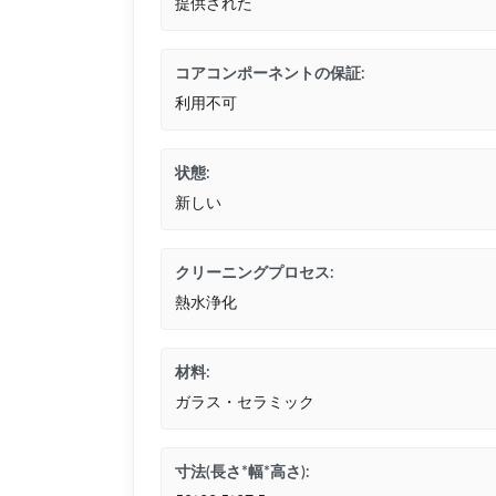
提供された
コアコンポーネントの保証:
利用不可
状態:
新しい
クリーニングプロセス:
熱水浄化
材料:
ガラス・セラミック
寸法(長さ*幅*高さ):