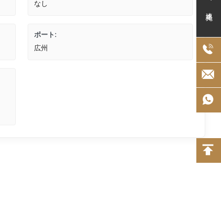
なし
連絡先
ポート:
広州