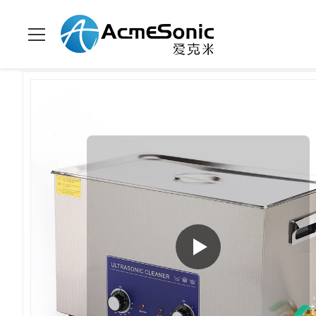
家へ
>
製品
>
機械超音波洗剤
>
カスタマイズされた30L容量