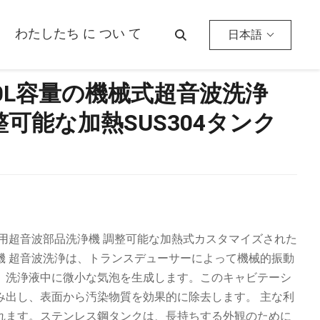
き
わたしたち に つい て
日本語
0L容量の機械式超音波洗浄
可能な加熱SUS304タンク
用超音波部品洗浄機 調整可能な加熱式カスタマイズされた
機 超音波洗浄は、トランスデューサーによって機械的振動
、洗浄液中に微小な気泡を生成します。このキャビテーシ
み出し、表面から汚染物質を効果的に除去します。 主な利
れます。ステンレス鋼タンクは、長持ちする外観のために