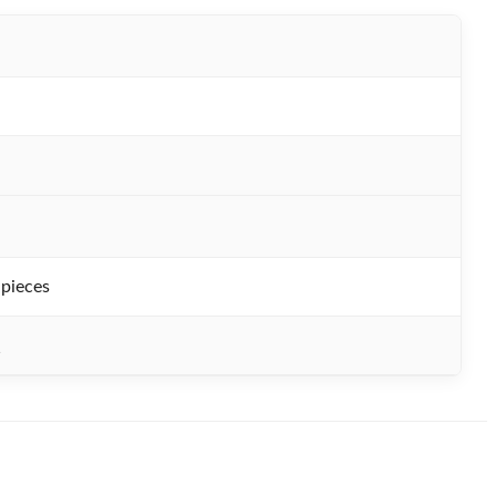
 pieces
枚