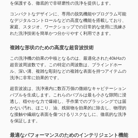
を保護する、徹底的で非研磨性の洗浄を提供します。
コンパクトなデザインに、専用の脱気機能やプログラム可能
なデジタルコントロールなどの高度な機能を搭載しており、
家庭、スタジオ、ワークショップでの日常的な使用に洗練さ
れた洗浄技術を簡単かつ分かりやすく利用できます。
複雑な形状のための高度な超音波技術
この洗浄機の効果の中核となるのは、最適化された40kHzの
超音波周波数です。この特定の周波数は、ブラインドホー
ル、深い溝、複雑な彫刻などの複雑な表面を持つアイテムの
洗浄に非常に効果的です。
超音波波は、洗浄液内に数百万個の微細なキャビテーション
バブルを生成します。これらのバブルは最も小さな隙間に浸
透し、穏やかな力で爆縮し、手作業でのブラッシングでは届
かない汚れ、ほこり、油、残留物を効果的に除去し、物理的
な接触や繊細な表面を傷つけるリスクなしに、徹底的な洗浄
を保証します。
最適なパフォーマンスのためのインテリジェント機能