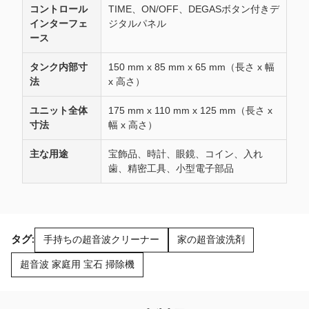
コントロール
TIME、ON/OFF、DEGASボタン付きデ
インターフェ
ジタルパネル
ース
タンク内部寸
150 mm x 85 mm x 65 mm（長さ x 幅
法
x 高さ）
ユニット全体
175 mm x 110 mm x 125 mm（長さ x
寸法
幅 x 高さ）
主な用途
宝飾品、時計、眼鏡、コイン、入れ
歯、精密工具、小型電子部品
タグ:
手持ちの超音波クリーナー
家の超音波洗剤
超音波 家庭用 宝石 掃除機