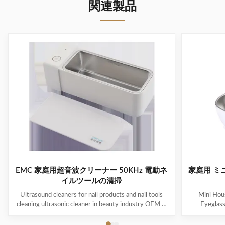
関連製品
EMC 家庭用超音波クリーナー 50KHz 電動ネ
家庭用 ミ
イルツールの清掃
Ultrasound cleaners for nail products and nail tools
Mini Hous
cleaning ultrasonic cleaner in beauty industry OEM &
Eyeglas
ODM are available! Customer logo is welcome!
available! 
Customer can choose the color! Ultrasonic cleaning is
choose the co