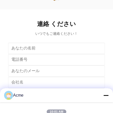
a process that uses ultrasound (usually from 20–400
uses ultra
kHz) and an appropriate cleaning solvent (sometimes
appropriate 
ordinary tap water) to clean items. The ultrasound can
water) to cle
be used with just water, but use of a solvent
just water,
連絡 ください
appropriate for the item to be cleaned and the type of
item to be
soiling present
いつでもご連絡ください！
Acme
10:01 AM