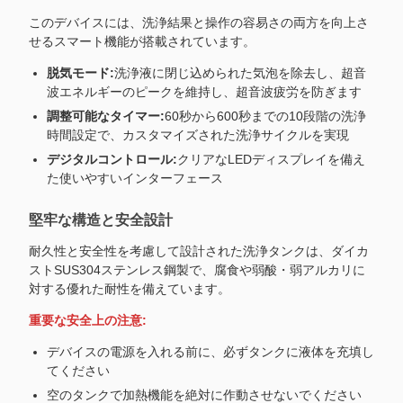
このデバイスには、洗浄結果と操作の容易さの両方を向上さ
せるスマート機能が搭載されています。
脱気モード:
洗浄液に閉じ込められた気泡を除去し、超音
波エネルギーのピークを維持し、超音波疲労を防ぎます
調整可能なタイマー:
60秒から600秒までの10段階の洗浄
時間設定で、カスタマイズされた洗浄サイクルを実現
デジタルコントロール:
クリアなLEDディスプレイを備え
た使いやすいインターフェース
堅牢な構造と安全設計
耐久性と安全性を考慮して設計された洗浄タンクは、ダイカ
ストSUS304ステンレス鋼製で、腐食や弱酸・弱アルカリに
対する優れた耐性を備えています。
重要な安全上の注意:
デバイスの電源を入れる前に、必ずタンクに液体を充填し
てください
空のタンクで加熱機能を絶対に作動させないでください