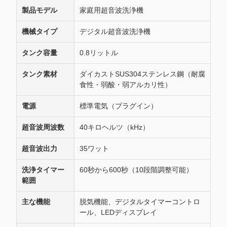
製品モデル
家庭用超音波洗浄機
機械タイプ
デジタル超音波洗浄機
タンク容量
0.8リットル
タンク素材
ダイカストSUS304ステンレス鋼（耐腐
食性・弱酸・弱アルカリ性）
電源
標準電気（プラグイン）
超音波周波数
40キロヘルツ（kHz）
超音波出力
35ワット
洗浄タイマー
60秒から600秒（10段階調整可能）
範囲
主な機能
脱気機能、デジタルタイマーコントロ
ール、LEDディスプレイ