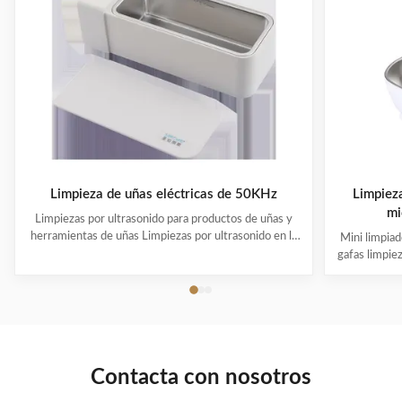
Limpieza de uñas eléctricas de 50KHz
Limpiez
mi
Limpiezas por ultrasonido para productos de uñas y
herramientas de uñas Limpiezas por ultrasonido en la
Mini limpiad
industria de la belleza ¡OEM y ODM están disponibles!
gafas limpie
¡El logotipo del cliente es bienvenido! ¡El cliente puede
¡El logotipo 
elegir el color! La limpieza por ultrasonido es un
elegir el 
proceso que utiliza ultrasonido ...
proceso que 
4
Contacta con nosotros