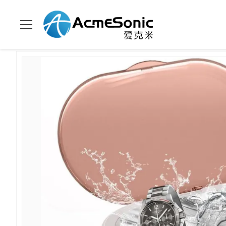
Thuis
>
Producten
>
huishouden ultrasone reinigingsmachine
>