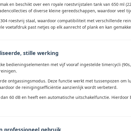
ak en beschikt over een royale roestvrijstalen tank van 650 ml (22 
radencollecties of diverse kleine gereedschappen, waardoor veel ti
04 roestvrij staal, waardoor compatibiliteit met verschillende re
le voetafdruk past netjes op elk aanrecht of plank en kan gemakk
eerde, stille werking
ijke bedieningselementen met vijf vooraf ingestelde timercycli (90s
reinigen.
de ontgassingsmodus. Deze functie werkt met tussenpozen om luch
rdoor de reinigingsefficiëntie aanzienlijk wordt verbeterd.
dan 60 dB en heeft een automatische uitschakelfunctie. Hierdoor 
n professioneel gebruik