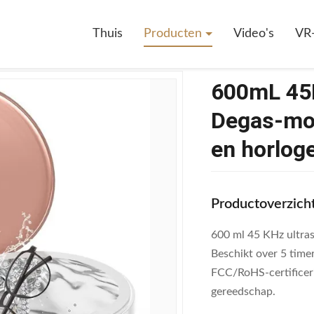
600mL 45Khz Ultrasone Reiniger Met Degas-Modus Voor Sieradenprothe
Thuis
Producten
Video's
VR
600mL 45K
Degas-mod
en horlog
Productoverzich
600 ml 45 KHz ultra
Beschikt over 5 timer
FCC/RoHS-certificerin
gereedschap.