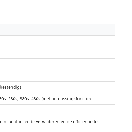
ebestendig)
180s, 280s, 380s, 480s (met ontgassingsfunctie)
m luchtbellen te verwijderen en de efficiëntie te