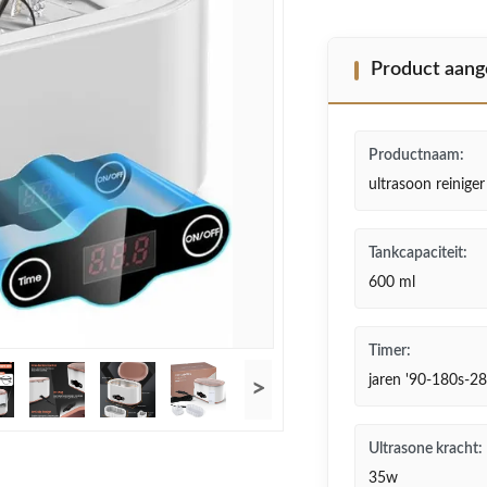
Product aang
Productnaam:
ultrasoon reinige
Tankcapaciteit:
600 ml
Timer:
jaren '90-180s-2
>
Ultrasone kracht:
35w