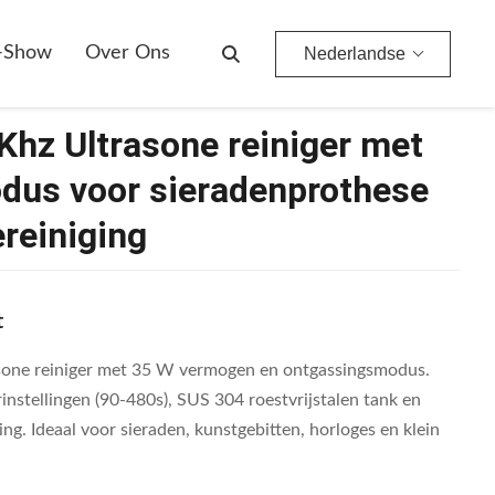
se En Horlogereiniging
-Show
Over Ons
Nederlandse
hz Ultrasone reiniger met
us voor sieradenprothese
ereiniging
t
sone reiniger met 35 W vermogen en ontgassingsmodus.
instellingen (90-480s), SUS 304 roestvrijstalen tank en
g. Ideaal voor sieraden, kunstgebitten, horloges en klein