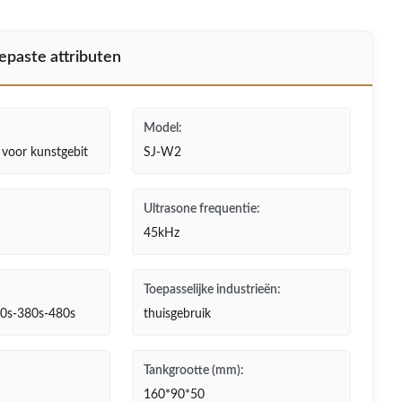
epaste attributen
Model:
r voor kunstgebit
SJ-W2
Ultrasone frequentie:
45kHz
Toepasselijke industrieën:
80s-380s-480s
thuisgebruik
Tankgrootte (mm):
160*90*50