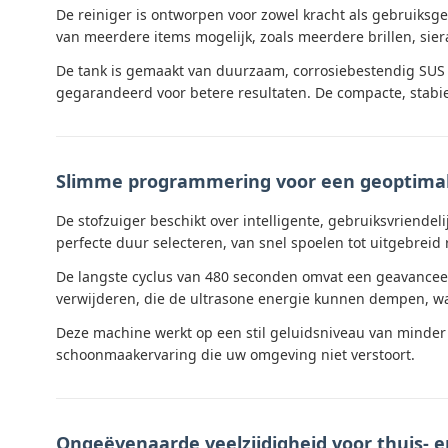
De reiniger is ontworpen voor zowel kracht als gebruiksgem
van meerdere items mogelijk, zoals meerdere brillen, sie
De tank is gemaakt van duurzaam, corrosiebestendig SUS 3
gegarandeerd voor betere resultaten. De compacte, stabie
Slimme programmering voor een geoptimalis
De stofzuiger beschikt over intelligente, gebruiksvriendel
perfecte duur selecteren, van snel spoelen tot uitgebreid 
De langste cyclus van 480 seconden omvat een geavanceer
verwijderen, die de ultrasone energie kunnen dempen, waa
Deze machine werkt op een stil geluidsniveau van minder 
schoonmaakervaring die uw omgeving niet verstoort.
Ongeëvenaarde veelzijdigheid voor thuis- e