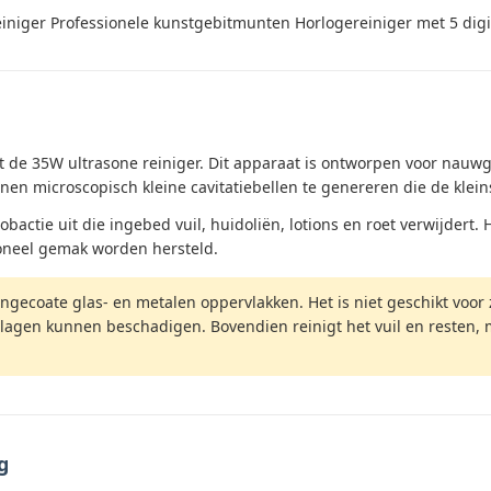
einiger Professionele kunstgebitmunten Horlogereiniger met 5 di
 de 35W ultrasone reiniger. Dit apparaat is ontworpen voor nauwg
nen microscopisch kleine cavitatiebellen te genereren die de kle
ctie uit die ingebed vuil, huidoliën, lotions en roet verwijdert. 
oneel gemak worden hersteld.
ngecoate glas- en metalen oppervlakken. Het is niet geschikt voor zo
lagen kunnen beschadigen. Bovendien reinigt het vuil en resten, 
g