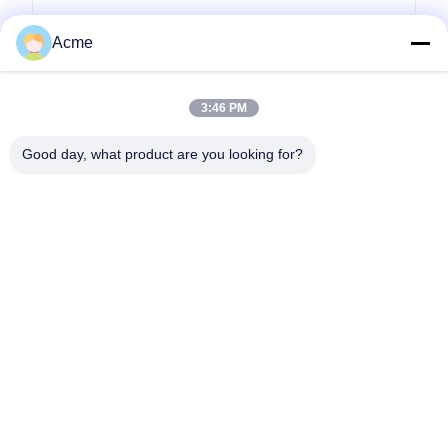
Acme
3:46 PM
Good day, what product are you looking for?
Invii
0086-133-1645-0353
acme@ultrasonic-cleaningmachine.com
Casa.
Prodotti
Video
Spettacolo VR
Su di noi
Visita alla fabbrica
Controllo della qualità
Contattaci
Chiedi un preventivo