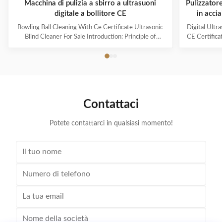
Macchina di pulizia a sbirro a ultrasuoni
Pulizzatore
digitale a bollitore CE
in acci
40KHz e ca
Bowling Ball Cleaning With Ce Certificate Ultrasonic
Digital Ultr
Blind Cleaner For Sale Introduction: Principle of
CE Certifica
ultrasonic cleaner: High frequency oscillation signal
Ultrasonic V
from ultrasonic generator is transformed into high
The ultr
frequency mechanical oscillation by transducer and
oscillation
propagated into medium-cleaning solvent. The
solution 
forward radiation of ultrasonic wave in dense phase of
effectively
cleaning solution causes the flow of liquid to produce
surfaces
Contattaci
tens of thousands of tiny bubbles with diameters of
Cleanin
50-500 microns
Potete contattarci in qualsiasi momento!