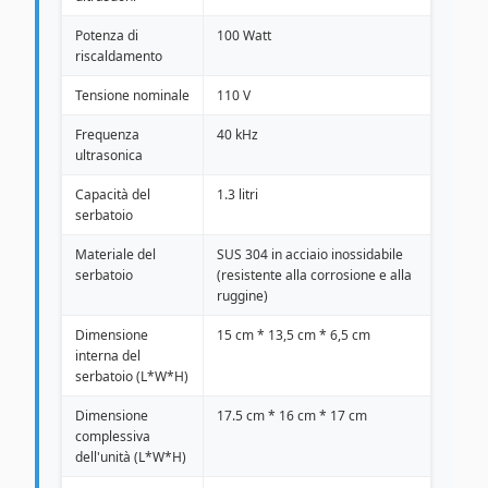
Potenza di
100 Watt
riscaldamento
Tensione nominale
110 V
Frequenza
40 kHz
ultrasonica
Capacità del
1.3 litri
serbatoio
Materiale del
SUS 304 in acciaio inossidabile
serbatoio
(resistente alla corrosione e alla
ruggine)
Dimensione
15 cm * 13,5 cm * 6,5 cm
interna del
serbatoio (L*W*H)
Dimensione
17.5 cm * 16 cm * 17 cm
complessiva
dell'unità (L*W*H)