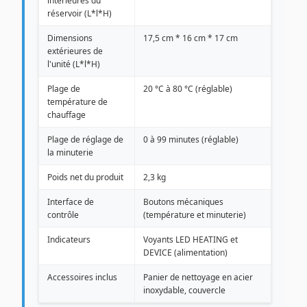
intérieures du
réservoir (L*l*H)
Dimensions
17,5 cm * 16 cm * 17 cm
extérieures de
l'unité (L*l*H)
Plage de
20 °C à 80 °C (réglable)
température de
chauffage
Plage de réglage de
0 à 99 minutes (réglable)
la minuterie
Poids net du produit
2,3 kg
Interface de
Boutons mécaniques
contrôle
(température et minuterie)
Indicateurs
Voyants LED HEATING et
DEVICE (alimentation)
Accessoires inclus
Panier de nettoyage en acier
inoxydable, couvercle