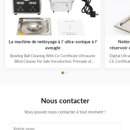
La machine de nettoyage à l' ultra-sonique à l'
Netto
aveugle
réservoir 
40KHz et c
Bowling Ball Cleaning With Ce Certificate Ultrasonic
Digital Ultr
i
Blind Cleaner For Sale Introduction: Principle of
CE Certifica
ultrasonic cleaner: High frequency oscillation signal
Ultrasonic V
from ultrasonic generator is transformed into high
The ultr
frequency mechanical oscillation by transducer and
oscillation
propagated into medium-cleaning solvent. The
solution 
forward radiation of ultrasonic wave in dense phase of
effectively
cleaning solution causes the flow of liquid to produce
surfaces
Nous contacter
tens of thousands of tiny bubbles with diameters of
Cleanin
50-500 microns
Vous pouvez nous contacter à tout moment !