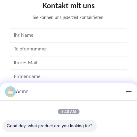
Kontakt mit uns
tens of thousands of tiny bubbles with diameters of
Cleanin
50-500 microns
Sie können uns jederzeit kontaktieren!
Acme
3:18 AM
Good day, what product are you looking for?
Senden Sie