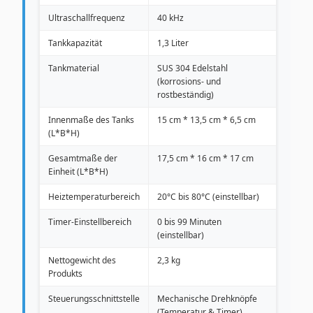
Ultraschallfrequenz
40 kHz
Tankkapazität
1,3 Liter
Tankmaterial
SUS 304 Edelstahl
(korrosions- und
rostbeständig)
Innenmaße des Tanks
15 cm * 13,5 cm * 6,5 cm
(L*B*H)
Gesamtmaße der
17,5 cm * 16 cm * 17 cm
Einheit (L*B*H)
Heiztemperaturbereich
20°C bis 80°C (einstellbar)
Timer-Einstellbereich
0 bis 99 Minuten
(einstellbar)
Nettogewicht des
2,3 kg
Produkts
Steuerungsschnittstelle
Mechanische Drehknöpfe
(Temperatur & Timer)