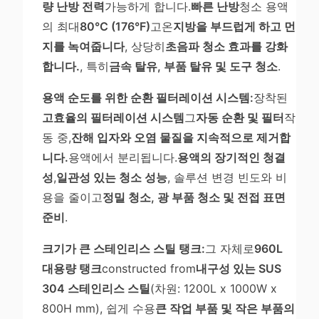
량 난방 전력
가능하게 합니다.
빠른 난방
청소 용액
의 최대
80°C (176°F)
고온
지방을 부드럽게 하고 먼
지를 녹여줍니다
, 상당히
초음파 청소 효과를 강화
합니다.
, 특히
금속 탈유, 부품 탈유 및 도구 청소
.
용액 순도를 위한 순환 필터레이션 시스템:
장착된
고효율의 필터레이션 시스템
그
자동 순환 및 필터
작
동 중,
잔해 입자와 오염 물질을 지속적으로 제거합
니다.
용액에서 분리됩니다.
용액의 장기적인 청결
성
,
일관성 있는 청소 성능
, 솔루션 변경 빈도와 비
용을 줄이고
정밀 청소, 광 부품 청소 및 전접 표면
준비
.
크기가 큰 스테인리스 스틸 탱크:
그 자체로
960L
대용량 탱크
constructed from
내구성 있는 SUS
304 스테인리스 스틸
(차원: 1200L x 1000W x
800H mm), 쉽게 수용
큰 작업 부품 및 작은 부품의