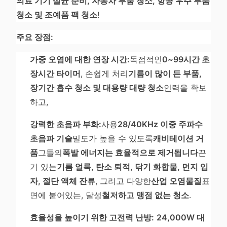
의료 기기 살균 준비, 자동차 부품 청소, 항공 우주 부품
청소 및 조예품 팩 청소
!
주요 장점:
가중 오염에 대한 연장 시간:
독점적인
0~99시간 초
장시간 타이머
, 손쉽게 처리
기름이 많이 든 부품,
장기간 흡수 청소 및 대용량 대량 청소
인력을 확보
하고,
강력한 초음파 부화:
사용
28/40KHz 이중 주파수
초음파 기술
밀도가 높을 수 있도록
캐비테이션 거
품
그들의
폭발 에너지는 효율적으로 제거됩니다
끈
기 있는
기름 얼룩, 탄소 퇴적, 닦기 화합물, 먼지 입
자, 절단 액체 잔류
, 그리고 다양한
산업 오염물질
표
면에 붙어있는, 달성
철저하고 맹점 없는 청소
.
효율성을 높이기 위한 고전력 난방:
24,000W 대