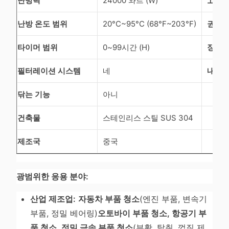
난방력
24000 와트 (W)
고전력
난방 온도 범위
20°C~95°C (68°F~203°F)
권장 작
타이머 범위
0~99시간 (H)
장시간
필터레이션 시스템
네
내장 
닦는 기능
아니
건축물
스테인리스 스틸 SUS 304
제조국
중국
광범위한 응용 분야:
산업 제조업:
자동차 부품 청소
(엔진 부품, 변속기
부품, 정밀 베어링)
오토바이 부품 청소, 항공기 부
품 청소, 정밀 금속 부품 청소
(부활, 탈취, 껍질 제