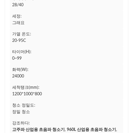
28/40
세정:
그래요
가열 온도:
20-95C
타이머(H):
0~99
화력(W):
24000
세척탱크(mm):
1200*1000*800
청소 정밀도:
정밀 청소
강조하다:
고주파 산업용 초음파 청소기
,
960L 산업용 초음파 청소기
,