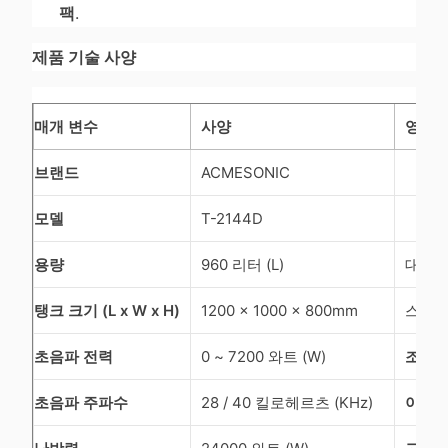
팩
.
제품 기술 사양
매개 변수
사양
영어 
브랜드
ACMESONIC
모델
T-2144D
용량
960 리터 (L)
대용량
탱크 크기 (L x W x H)
1200 x 1000 x 800mm
스테인리
초음파 전력
0 ~ 7200 와트 (W)
조절 
초음파 주파수
28 / 40 킬로헤르츠 (KHz)
이중 