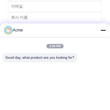
Acme
2:06 PM
Good day, what product are you looking for?
전송
0086-133-1645-0353
acme@ultrasonic-cleaningmachine.com