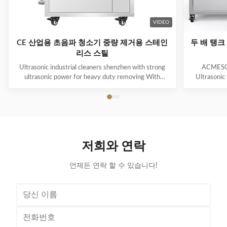
VIDEO
CE 산업용 초음파 청소기 중량 제거용 스테인
두 배 탱크
리스 스틸
Ultrasonic industrial cleaners shenzhen with strong
ACMESON
ultrasonic power for heavy duty removing With
Ultrasonic
cavitations effect Ultrasonic cleaning technology is
Precision
widely used in engine block, engine parts cleaning,
Revoluti
semi-conductor silicon chip cleaning, optical glass
ACMESON
cleaning, parts of watch and cock cleaning, jewelry
Cleaning M
cleaning, polyester filtration core cleaning, widow
advanced fil
blind cleaning and etc. Mainly application: Applied for
robust sys
저희와 연락
ultrasonic cleaning of engine parts,
steel const
block,Semiconductor wafer,
cleaner
언제든 연락 할 수 있습니다!