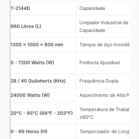
T-2144D
Capacidade
Limpador Industrial de Gra
960 Litros (L)
Capacidade
1200 x 1000 x 800 mm
Tanque de Aço Inoxidável 
0 - 7200 Watts (W)
Potência Ajustável
28 / 40 Quilohertz (KHz)
Frequência Dupla
24000 Watts (W)
Aquecimento de Alta Potên
Temperatura de Trabalho
20°C - 95°C (68°F - 203°F)
≤80°C
0 - 99 Horas (H)
Temporizador de Longa Du