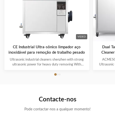
VIDEO
CE Industrial Ultra-sônico limpador aço
Dual Ta
inoxidável para remoção de trabalho pesado
Cleaner
Ultrasonic industrial cleaners shenzhen with strong
ACMESON
ultrasonic power for heavy duty removing With
Ultrasonic
cavitations effect Ultrasonic cleaning technology is
Precision
widely used in engine block, engine parts cleaning,
Revoluti
semi-conductor silicon chip cleaning, optical glass
ACMESON
cleaning, parts of watch and cock cleaning, jewelry
Cleaning M
cleaning, polyester filtration core cleaning, widow
advanced fil
blind cleaning and etc. Mainly application: Applied for
robust sys
Contacte-nos
ultrasonic cleaning of engine parts,
steel const
block,Semiconductor wafer,
cleaner
Pode contactar-nos a qualquer momento!