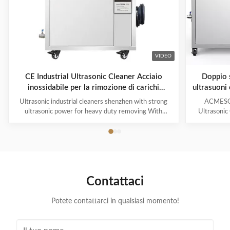
VIDEO
CE Industrial Ultrasonic Cleaner Acciaio
Doppio s
inossidabile per la rimozione di carichi
ultrasuoni
pesanti
Ultrasonic industrial cleaners shenzhen with strong
ACMESON
ultrasonic power for heavy duty removing With
Ultrasonic
cavitations effect Ultrasonic cleaning technology is
Precision
widely used in engine block, engine parts cleaning,
Revoluti
semi-conductor silicon chip cleaning, optical glass
ACMESON
cleaning, parts of watch and cock cleaning, jewelry
Cleaning M
cleaning, polyester filtration core cleaning, widow
advanced fil
blind cleaning and etc. Mainly application: Applied for
robust sys
Contattaci
ultrasonic cleaning of engine parts,
steel const
block,Semiconductor wafer,
cleaner
Potete contattarci in qualsiasi momento!