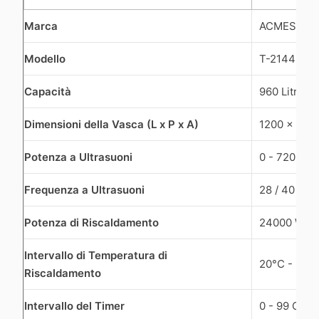
Marca
ACMESONI
Modello
T-2144D
Capacità
960 Litri (L)
Dimensioni della Vasca (L x P x A)
1200 x 100
Potenza a Ultrasuoni
0 - 7200 Wa
Frequenza a Ultrasuoni
28 / 40 Kil
Potenza di Riscaldamento
24000 Watt
Intervallo di Temperatura di
20°C - 95°C
Riscaldamento
Intervallo del Timer
0 - 99 Ore (