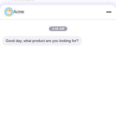
Acme
3:46 AM
Good day, what product are you looking for?
Senden Sie
0086-133-1645-0353
acme@ultrasonic-cleaningmachine.com
Zu Hause
Produkte
Videos
VR-Show
Über uns
Werksbesichtigung
Qualitätskontrolle
Kontakt mit uns
Bitte um ein Angebot