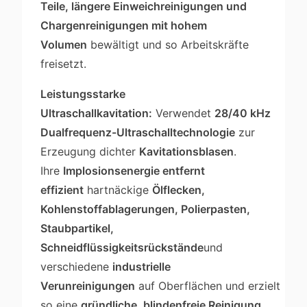
Teile, längere Einweichreinigungen und
Chargenreinigungen mit hohem
Volumen
bewältigt und so Arbeitskräfte
freisetzt.
Leistungsstarke
Ultraschallkavitation:
Verwendet
28/40 kHz
Dualfrequenz-Ultraschalltechnologie
zur
Erzeugung dichter
Kavitationsblasen
.
Ihre
Implosionsenergie entfernt
effizient
hartnäckige
Ölflecken,
Kohlenstoffablagerungen, Polierpasten,
Staubpartikel,
Schneidflüssigkeitsrückstände
und
verschiedene
industrielle
Verunreinigungen
auf Oberflächen und erzielt
so eine
gründliche, blindenfreie Reinigung
.