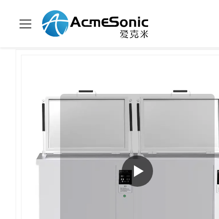
En Casa
>
Productos
>
Limpiador ultrasónico industrial
>
960L 