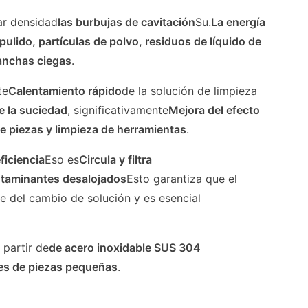
ar densidad
las burbujas de cavitación
Su.
La energía
lido, partículas de polvo, residuos de líquido de
anchas ciegas
.
te
Calentamiento rápido
de la solución de limpieza
ve la suciedad
, significativamente
Mejora del efecto
 piezas y limpieza de herramientas
.
eficiencia
Eso es
Circula y filtra
ontaminantes desalojados
Esto garantiza que el
te del cambio de solución y es esencial
 partir de
de acero inoxidable SUS 304
tes de piezas pequeñas
.