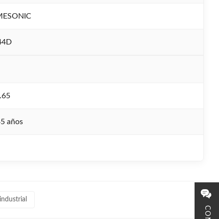
MESONIC
44D
.65
45 años
ndustrial