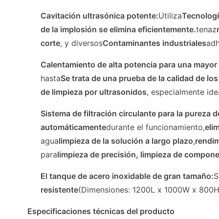
Cavitación ultrasónica potente:
Utiliza
Tecnologí
de la implosión se elimina eficientemente.
tenaz
corte
, y diversos
Contaminantes industriales
adh
Calentamiento de alta potencia para una mayor 
hasta
Se trata de una prueba de la calidad de lo
de limpieza por ultrasonidos
, especialmente ide
Sistema de filtración circulante para la pureza d
automáticamente
durante el funcionamiento,
eli
agua
limpieza de la solución a largo plazo
,
rendim
para
limpieza de precisión, limpieza de compone
El tanque de acero inoxidable de gran tamaño:
S
resistente
(Dimensiones: 1200L x 1000W x 800H
Especificaciones técnicas del producto