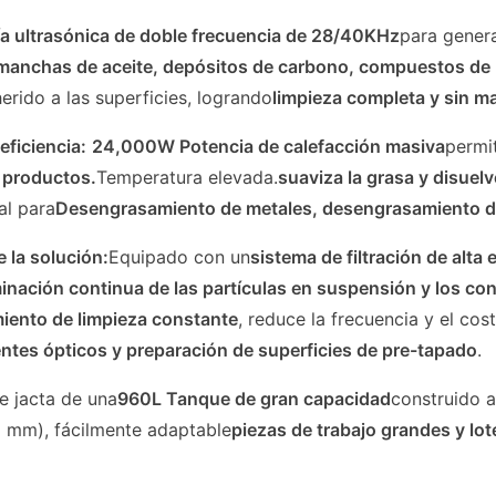
a ultrasónica de doble frecuencia de 28/40KHz
para gener
manchas de aceite, depósitos de carbono, compuestos de pu
erido a las superficies, logrando
limpieza completa y sin m
eficiencia:
24,000W Potencia de calefacción masiva
permi
s productos.
Temperatura elevada.
suaviza la grasa y disuel
al para
Desengrasamiento de metales, desengrasamiento de
e la solución:
Equipado con un
sistema de filtración de alta 
minación continua de las partículas en suspensión y los c
iento de limpieza constante
, reduce la frecuencia y el cos
ntes ópticos y preparación de superficies de pre-tapado
.
e jacta de una
960L Tanque de gran capacidad
construido a
 mm), fácilmente adaptable
piezas de trabajo grandes y lo