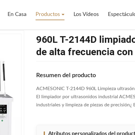
T-2144D Limpiador Industrial De Ultrasonidos De Alta Frecuencia Con 
En Casa
Productos
Los Vídeos
Espectácul
960L T-2144D limpiador
de alta frecuencia co
Resumen del producto
ACMESONIC T-2144D 960L Limpieza ultrasónica i
El limpiador por ultrasonidos industrial ACM
industriales y limpieza de piezas de precisió
Atributos personalizados del produc