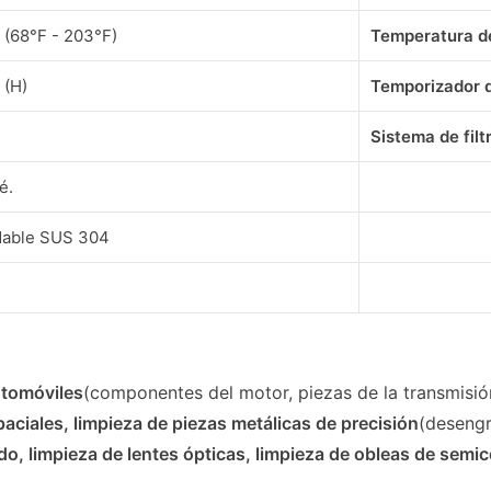
 (68°F - 203°F)
Temperatura d
 (H)
Temporizador d
Sistema de fil
é.
dable SUS 304
utomóviles
(componentes del motor, piezas de la transmisió
ciales, limpieza de piezas metálicas de precisión
(deseng
do, limpieza de lentes ópticas, limpieza de obleas de sem