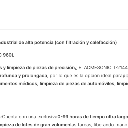
trial de alta potencia (con filtración y calefacción)
IC 960L
s y limpieza de piezas de precisión
¿ El ACMESONIC T-214
profunda y prolongada
, por lo que es la opción ideal para
pl
trumentos médicos, limpieza de piezas de automóviles, lim
:
Cuenta con una exclusiva
0-99 horas de tiempo ultra larg
impieza de lotes de gran volumen
las tareas, liberando mano