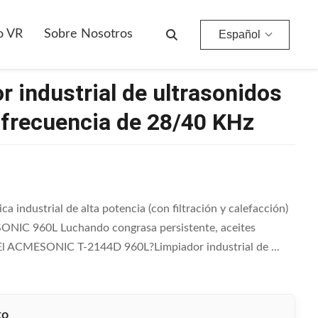
Frecuencia De 28/40 KHz
o VR
Sobre Nosotros
Español
 industrial de ultrasonidos
n frecuencia de 28/40 KHz
ndustrial de alta potencia (con filtración y calefacción)
ESONIC 960L Luchando congrasa persistente, aceites
n¿ El ACMESONIC T-2144D 960L?Limpiador industrial de ...
to