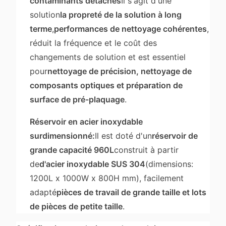
contaminants détachés
Il s'agit d'une
solution
la propreté de la solution à long
terme
,
performances de nettoyage cohérentes
,
réduit la fréquence et le coût des
changements de solution et est essentiel
pour
nettoyage de précision, nettoyage de
composants optiques et préparation de
surface de pré-plaquage
.
Réservoir en acier inoxydable
surdimensionné:
Il est doté d'un
réservoir de
grande capacité 960L
construit à partir
de
d'acier inoxydable SUS 304
(dimensions:
1200L x 1000W x 800H mm), facilement
adapté
pièces de travail de grande taille et lots
de pièces de petite taille
.