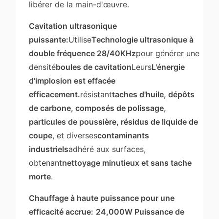
libérer de la main-d'œuvre.
Cavitation ultrasonique
puissante:
Utilise
Technologie ultrasonique à
double fréquence 28/40KHz
pour générer une
densité
boules de cavitation
Leurs
L'énergie
d'implosion est effacée
efficacement.
résistant
taches d'huile, dépôts
de carbone, composés de polissage,
particules de poussière, résidus de liquide de
coupe
, et diverses
contaminants
industriels
adhéré aux surfaces,
obtenant
nettoyage minutieux et sans tache
morte
.
Chauffage à haute puissance pour une
efficacité accrue:
24,000W Puissance de