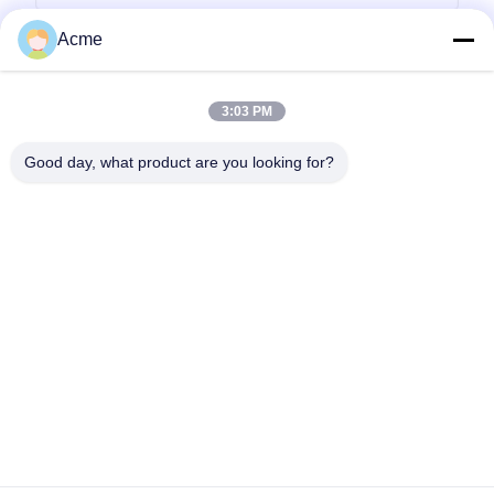
Acme
3:03 PM
Good day, what product are you looking for?
Envoyez
0086-133-1645-0353
acme@ultrasonic-cleaningmachine.com
À la maison
Produits
Vidéos
Le spectacle VR
À propos de nous
Visite de l'usine
Contrôle de la qualité
Nous contacter
Demandez un devis