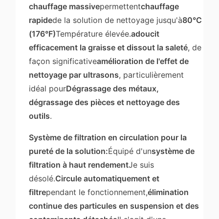
chauffage massive
permettent
chauffage
rapide
de la solution de nettoyage jusqu'à
80°C
(176°F)
Température élevée.
adoucit
efficacement la graisse et dissout la saleté
, de
façon significative
amélioration de l'effet de
nettoyage par ultrasons
, particulièrement
idéal pour
Dégrassage des métaux,
dégrassage des pièces et nettoyage des
outils
.
Système de filtration en circulation pour la
pureté de la solution:
Équipé d'un
système de
filtration à haut rendement
Je suis
désolé.
Circule automatiquement et
filtre
pendant le fonctionnement,
élimination
continue des particules en suspension et des