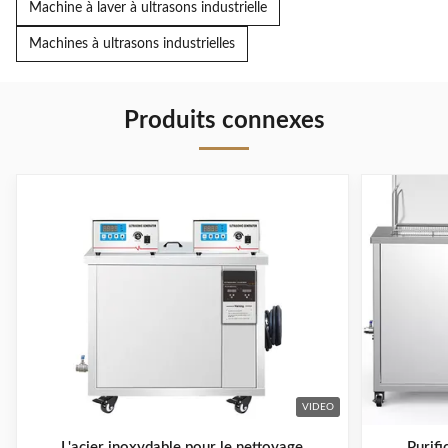
Machine à laver à ultrasons industrielle
Machines à ultrasons industrielles
Produits connexes
VIDEO
L'acier inoxydable pour le nettoyage
Purifi