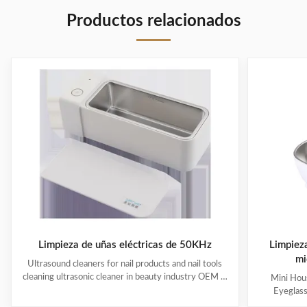
Productos relacionados
Limpieza de uñas eléctricas de 50KHz
Limpiez
mi
Ultrasound cleaners for nail products and nail tools
cleaning ultrasonic cleaner in beauty industry OEM &
Mini Hous
ODM are available! Customer logo is welcome!
Eyeglas
Customer can choose the color! Ultrasonic cleaning is
available! 