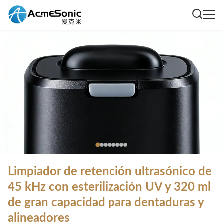
Limpiador de retención ultrasónico de
45 kHz con esterilización UV y 320 ml
de gran capacidad para dentaduras y
alineadores