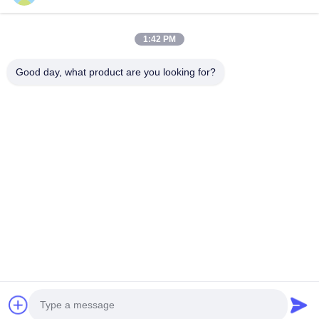
1:42 PM
Envíe
Good day, what product are you looking for?
86-133-1645-0353
acme@ultrasonic-cleaningmachine.com
En casa
Productos
Los vídeos
Espectáculo VR
Sobre nosotros
Recorrido por la fábrica
Control de calidad
Contacta con nosotros
Solicitar una cita
Mapa del Sitio
Política de privacidad
© 2026 Acme (Shenzhen) Technology Co., Ltd. All Rights Reserved.