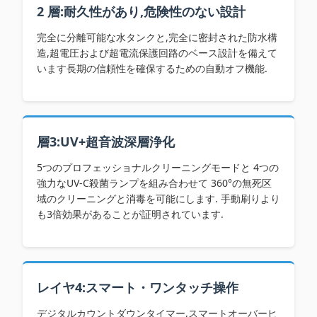
2 層:耐久性があり,危険性のない設計
完全に分離可能な水タンクと,完全に密封された防水構
造,超電圧および超電流保護回路のベース設計を備えて
います長期の信頼性を確保するための自動オフ機能.
層3:UV+超音波深層浄化
5つのプロフェッショナルクリーニングモードと 4つの
強力なUV-C殺菌ランプを組み合わせて 360°の無死区
域のクリーニングと消毒を可能にします. 手動刷りより
も3倍効果があることが証明されています.
レイヤ4:スマート・ワンタッチ操作
デジタルカウントダウンタイマー,スマートオーバーヒ