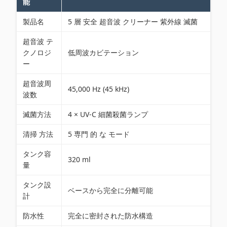
能
製品名
5 層 安全 超音波 クリーナー 紫外線 滅菌
超音波 テ
クノロジ
低周波カビテーション
ー
超音波周
45,000 Hz (45 kHz)
波数
滅菌方法
4 × UV-C 細菌殺菌ランプ
清掃 方法
5 専門 的 な モード
タンク容
320 ml
量
タンク設
ベースから完全に分離可能
計
防水性
完全に密封された防水構造