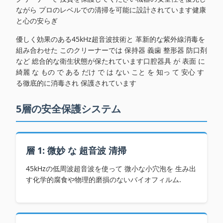
ながら プロのレベルでの清掃を可能に設計されています健康
と心の安らぎ
優しく効果のある45kHz超音波技術と 革新的な紫外線消毒を
組み合わせた このクリーナーでは 保持器 義歯 整形器 防口剤
など 総合的な衛生状態が保たれています口腔器具 が 表面 に
綺麗 な もの で ある だけ で は ない こと を 知っ て 安心 す
る徹底的に消毒され 保護されています
5層の安全保護システム
層 1: 微妙 な 超音波 清掃
45kHzの低周波超音波を使って 微小な小穴泡を 生み出
す化学的腐食や物理的磨損のないバイオフィルム.