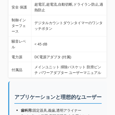
超電圧,超電流,自動切断,ドライラン防止,過
安全 保護
熱防止
制御イン
デジタルカウントダウンタイマーのワンタ
ターフェ
ッチボタン
ース
騒音レベ
< 45 dB
ル
電力源
DC電源アダプタ (付属)
メインユニット 掃除バスケット 防滑ピン
付属品
チ パワーアダプター ユーザーマニュアル
アプリケーションと理想的なユーザー
歯科用:
固定器具,義歯,透明アライナー