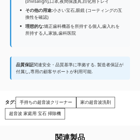
(Invisalign),口罩,夜間保護具,白化用トレイ
その他の用途:
小さい宝石,眼鏡 (コーティングの互
換性を確認)
理想的な:
矯正歯科機器を所持する個人,歯入れを
所持する人,家族,歯科医院
品質保証
関連安全・品質基準に準拠する. 製造者保証が
付属し,専用の顧客サポートが利用可能.
タグ:
手持ちの超音波クリーナー
家の超音波洗剤
超音波 家庭用 宝石 掃除機
関連製品