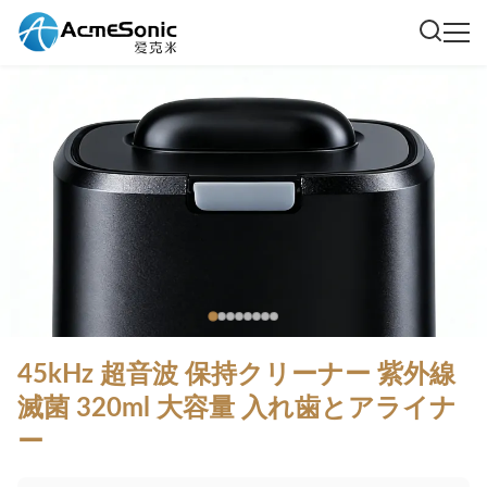
45kHz 超音波 保持クリーナー 紫外線
滅菌 320ml 大容量 入れ歯とアライナ
ー