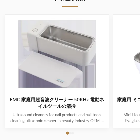
EMC 家庭用超音波クリーナー 50KHz 電動ネ
家庭用 ミ
イルツールの清掃
Ultrasound cleaners for nail products and nail tools
Mini Hous
cleaning ultrasonic cleaner in beauty industry OEM &
Eyeglas
ODM are available! Customer logo is welcome!
available! 
Customer can choose the color! Ultrasonic cleaning is
choose the co
a process that uses ultrasound (usually from 20–400
uses ultra