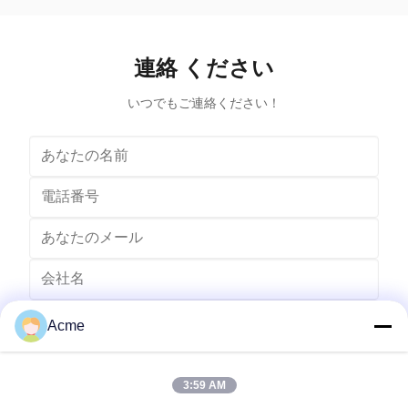
kHz) and an appropriate cleaning solvent (sometimes
appropriate 
ordinary tap water) to clean items. The ultrasound can
water) to cle
be used with just water, but use of a solvent
just water,
連絡 ください
appropriate for the item to be cleaned and the type of
item to be
soiling present
いつでもご連絡ください！
Acme
3:59 AM