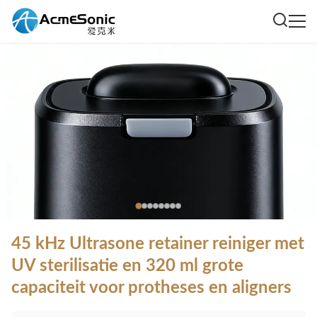
45 kHz Ultrasone retainer reiniger met
UV sterilisatie en 320 ml grote
capaciteit voor protheses en aligners