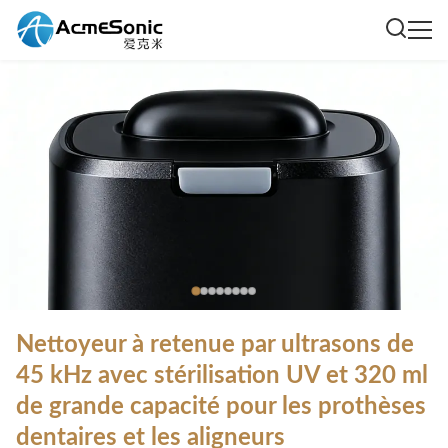
Nettoyeur à retenue par ultrasons de
45 kHz avec stérilisation UV et 320 ml
de grande capacité pour les prothèses
dentaires et les aligneurs