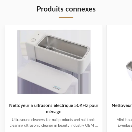
Produits connexes
Nettoyeur à ultrasons électrique 50KHz pour
Nettoyeur
ménage
Ultrasound cleaners for nail products and nail tools
Mini Hous
cleaning ultrasonic cleaner in beauty industry OEM &
Eyeglas
ODM are available! Customer logo is welcome!
available! 