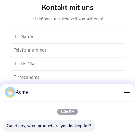
40kHz ultrasonic vibrations that create cavitation
bubbles to
Kontakt mit uns
bubbles to gently remove dirt in minutes without
damage yo
damage your valuables; Voltage: 110 V. Heating
power: 30
Sie können uns jederzeit kontaktieren!
Acme
1:09 PM
Good day, what product are you looking for?
Senden Sie