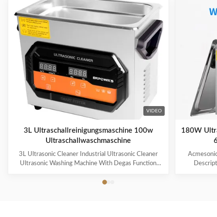
VIDEO
3L Ultraschallreinigungsmaschine 100w
180W Ultra
Ultraschallwaschmaschine
6
3L Ultrasonic Cleaner Industrial Ultrasonic Cleaner
Acmesonic 
Ultrasonic Washing Machine With Degas Function
Descript
Products Description * 【2 Industrial Grade
Transd
Ultrasonic Transducer(2x60W=120W)】Designed
advanced
with advanced transducer technology to provide a
thorough c
thorough cleaning process for your valuables and
small item
small items; The ultrasonic parts cleaner produces
40kHz ultr