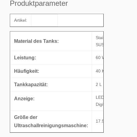
Produktparameter
Artikel:
Stainless Steel
Material des Tanks:
SUS304
Leistung:
60 W
Häufigkeit:
40 Khz
Tankkapazität:
2 L
LED-
Anzeige:
Digitalbildschirm
Größe der
17.5*16.5*23cm
Ultraschallreinigungsmaschine: