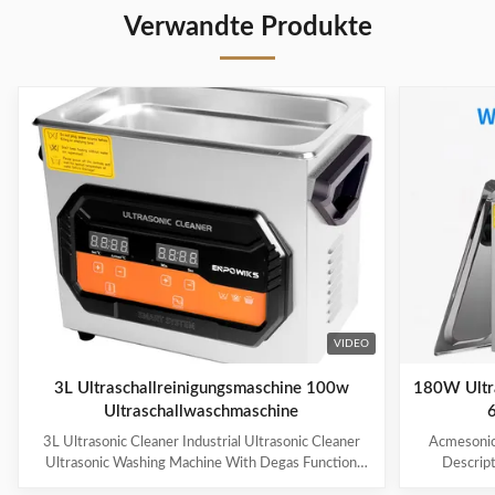
Verwandte Produkte
VIDEO
3L Ultraschallreinigungsmaschine 100w
180W Ultra
Ultraschallwaschmaschine
6
3L Ultrasonic Cleaner Industrial Ultrasonic Cleaner
Acmesonic 
Ultrasonic Washing Machine With Degas Function
Descript
Products Description * 【2 Industrial Grade
Transd