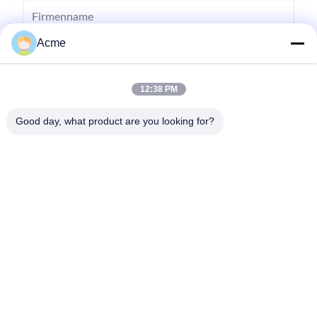
Acme
12:38 PM
Good day, what product are you looking for?
Senden Sie
0086-133-1645-0353
acme@ultrasonic-cleaningmachine.com
Zu Hause
Produkte
Videos
VR-Show
Über uns
Werksbesichtigung