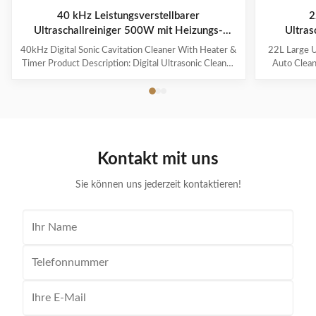
40 kHz Leistungsverstellbarer
2
Ultraschallreiniger 500W mit Heizungs-
Ultras
Timer
40kHz Digital Sonic Cavitation Cleaner With Heater &
22L Large Ul
Timer Product Description: Digital Ultrasonic Cleaner
Auto Clean
- M30L The Digital Ultrasonic Cleaner M30L is a
Instrument 
powerful and efficient cleaning device suitable for a
Cleaner
variety of items such as jewelry, glasses, watches,
revolutionar
dentures, and more. It is the perfect solution for
technology
removing dirt, grime, and contaminants from your
contaminant
valuable possessions. Application This ultrasonic
capacity of 
Kontakt mit uns
cleaner is ideal for cleaning delicate and hard-to-reach
watches, a
items such
Sie können uns jederzeit kontaktieren!