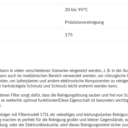
20 bis 95°C
Präzisionsreinigung
175
kann in vielen verschiedenen Szenarien eingesetzt werden, z. B. in der Au
 kann auch im medizinischen Bereich verwendet werden, um chirurgische 
werden, um Leiterplatten und andere elektronische Komponenten zu reinig
r hartnäckigste Schmutz und Schmutz leicht entfernt werden kann.
nen Filter sorgt dafür, dass die Reinigungslösung sauber und frei von Sc
s es weiterhin optimal funktioniertDiese Eigenschaft ist besonders wichtig
.
niger mit Filtermodell 175L ein vielseitiges und leistungsstarkes Reinig
machen es perfekt für die Reinigung großer und kleiner Gegenstände, wäh
g, oder der Elektronikindustrie, wird dieses Reinigungsmittel sicher zuve