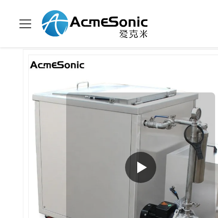
Zu Hause
>
Produits
>
Industrieller Ultraschallreiniger
>
Ultrasc