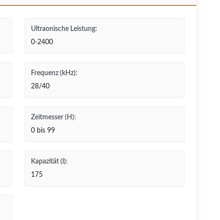
Ultraonische Leistung:
0-2400
Frequenz (kHz):
28/40
Zeitmesser (H):
0 bis 99
Kapazität (l):
175