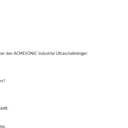
über den ACMESONIC Industrial Ultraschallreiniger:
rs?
ellt.
ter.