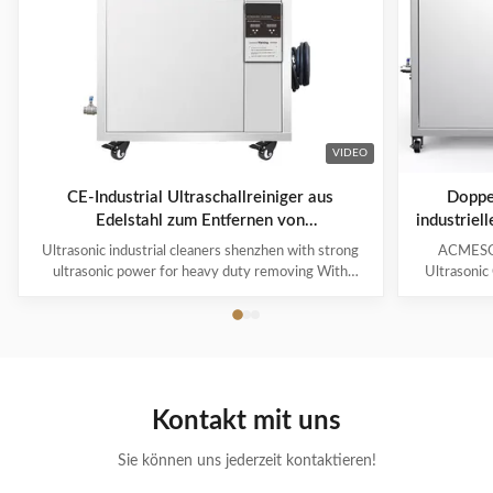
VIDEO
CE-Industrial Ultraschallreiniger aus
Doppel
Edelstahl zum Entfernen von
industriel
Schwerlaststoffen
Ultrasonic industrial cleaners shenzhen with strong
ACMESON
ultrasonic power for heavy duty removing With
Ultrasonic
cavitations effect Ultrasonic cleaning technology is
Precision
widely used in engine block, engine parts cleaning,
Revoluti
semi-conductor silicon chip cleaning, optical glass
ACMESON
cleaning, parts of watch and cock cleaning, jewelry
Cleaning M
cleaning, polyester filtration core cleaning, widow
advanced fil
blind cleaning and etc. Mainly application: Applied for
robust sys
Kontakt mit uns
ultrasonic cleaning of engine parts,
steel const
block,Semiconductor wafer,
cleaner
Sie können uns jederzeit kontaktieren!