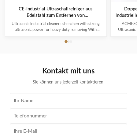
CE-Industrial Ultraschallreiniger aus
Doppel
Edelstahl zum Entfernen von
industriel
Schwerlaststoffen
Ultrasonic industrial cleaners shenzhen with strong
ACMESON
ultrasonic power for heavy duty removing With
Ultrasonic
cavitations effect Ultrasonic cleaning technology is
Precision
widely used in engine block, engine parts cleaning,
Revoluti
semi-conductor silicon chip cleaning, optical glass
ACMESON
cleaning, parts of watch and cock cleaning, jewelry
Cleaning M
cleaning, polyester filtration core cleaning, widow
advanced fil
blind cleaning and etc. Mainly application: Applied for
robust sys
Kontakt mit uns
ultrasonic cleaning of engine parts,
steel const
block,Semiconductor wafer,
cleaner
Sie können uns jederzeit kontaktieren!