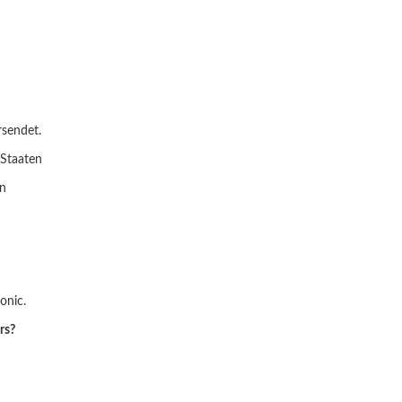
rsendet.
 Staaten
en
onic.
rs?