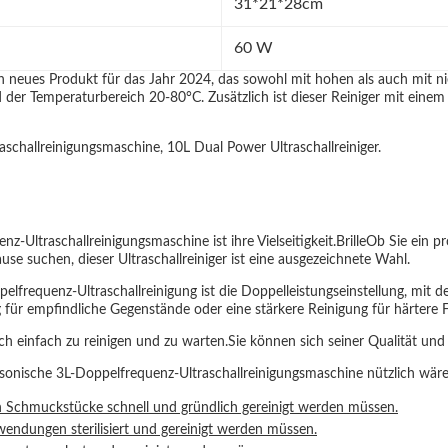
31*21*28cm
60 W
n neues Produkt für das Jahr 2024, das sowohl mit hohen als auch mit ni
der Temperaturbereich 20-80°C. Zusätzlich ist dieser Reiniger mit einem
raschallreinigungsmaschine, 10L Dual Power Ultraschallreiniger.
ltraschallreinigungsmaschine ist ihre Vielseitigkeit.BrilleOb Sie ein pr
use suchen, dieser Ultraschallreiniger ist eine ausgezeichnete Wahl.
frequenz-Ultraschallreinigung ist die Doppelleistungseinstellung, mit der 
 für empfindliche Gegenstände oder eine stärkere Reinigung für härter
ch einfach zu reinigen und zu warten.Sie können sich seiner Qualität und L
mesonische 3L-Doppelfrequenz-Ultraschallreinigungsmaschine nützlich wäre,
 Schmuckstücke schnell und gründlich gereinigt werden müssen.
endungen sterilisiert und gereinigt werden müssen.