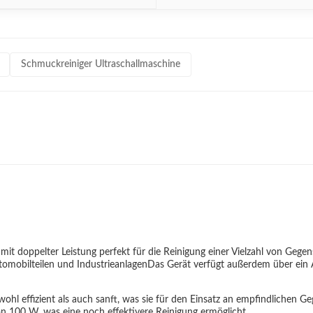
Schmuckreiniger Ultraschallmaschine
ger mit doppelter Leistung perfekt für die Reinigung einer Vielzahl von G
mobilteilen und IndustrieanlagenDas Gerät verfügt außerdem über ein 
ohl effizient als auch sanft, was sie für den Einsatz an empfindlichen G
on 100 W, was eine noch effektivere Reinigung ermöglicht.