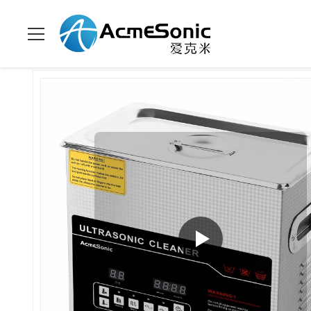
Zu Hause
>
Produits
>
Zweifrequenz-Ultraschallreiniger
>
3L S