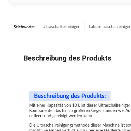
Ultraschallteilreiniger
Laborultraschallreiniger
Stichworte:
Beschreibung des Produkts
Beschreibung des Produkts:
Mit einer Kapazität von 10 L ist dieser Ultraschallreini
Komponenten bis hin zu größeren Gegenständen wie Auto
entleert und gereinigt werden kann.
Die Ultraschallreinigungsmethode dieser Maschine ist sow
macht.Die Einheit verfügt auch über eine Heizleistung v