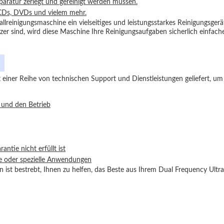
aratur zerlegt und gereinigt werden müssen.
 CDs, DVDs und vielem mehr.
lreinigungsmaschine ein vielseitiges und leistungsstarkes Reinigungsgerät,
er sind, wird diese Maschine Ihre Reinigungsaufgaben sicherlich einfach
einer Reihe von technischen Support und Dienstleistungen geliefert, um 
 und den Betrieb
ntie nicht erfüllt ist
oße oder spezielle Anwendungen
ist bestrebt, Ihnen zu helfen, das Beste aus Ihrem Dual Frequency Ultr